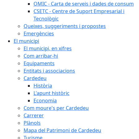
OMIC - Carta de serveis i dades de consum
CSETC - Centre de Suport Empresarial i
Tecnològic
Queixes, suggeriments i propostes
Emergències
El municipi
El municipi, en xifres
Com arribar-hi
Equipaments
Entitats i associacions
Cardedeu
Història
L'apunt històric
Economia
Com moure's per Cardedeu
Carrerer
Plànols
Mapa del Patrimoni de Cardedeu
Turisme