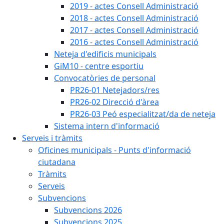
2019 - actes Consell Administració
2018 - actes Consell Administració
2017 - actes Consell Administració
2016 - actes Consell Administració
Neteja d'edificis municipals
GiM10 - centre esportiu
Convocatòries de personal
PR26-01 Netejadors/res
PR26-02 Direcció d'àrea
PR26-03 Peó especialitzat/da de neteja
Sistema intern d'informació
Serveis i tràmits
Oficines municipals - Punts d'informació
ciutadana
Tràmits
Serveis
Subvencions
Subvencions 2026
Subvencions 2025