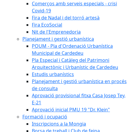
Comerços amb serveis especials - crisi
Covid-19
Fira de Nadal i del torró artesà
Fira EcoSocial
Nit de l'Emprenedoria
Planejament i gestió urbanística
POUM - Pla d'Ordenació Urbanística
Municipal de Cardedeu
Pla Especial i Catàleg del Patrimoni
Arquitectònic i Urbanístic de Cardedeu
Estudis urbanístics
Planejament i gestió urbanística en procés
de consulta
Aprovació provisional fitxa Casa Josep Tey,
E-21
Aprovació inicial PMU 19 "Dr. Klein"
Formació i ocupació
Inscripcions a la Mongia
Borsa de treball i Club de feina