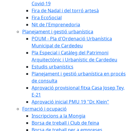
Covid-19
Fira de Nadal i del torró artesà
Fira EcoSocial
Nit de l'Emprenedoria
Planejament i gestió urbanística
POUM - Pla d'Ordenació Urbanística
Municipal de Cardedeu
Pla Especial i Catàleg del Patrimoni
Arquitectònic i Urbanístic de Cardedeu
Estudis urbanístics
Planejament i gestió urbanística en procés
de consulta
Aprovació provisional fitxa Casa Josep Tey,
E-21
Aprovació inicial PMU 19 "Dr. Klein"
Formació i ocupació
Inscripcions a la Mongia
Borsa de treball i Club de feina
Borsa de treball per a empreses