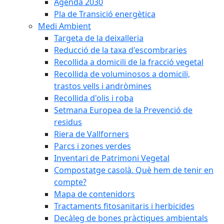
Agenda 2030
Pla de Transició energètica
Medi Ambient
Targeta de la deixalleria
Reducció de la taxa d'escombraries
Recollida a domicili de la fracció vegetal
Recollida de voluminosos a domicili,
trastos vells i andròmines
Recollida d'olis i roba
Setmana Europea de la Prevenció de
residus
Riera de Vallforners
Parcs i zones verdes
Inventari de Patrimoni Vegetal
Compostatge casolà. Què hem de tenir en
compte?
Mapa de contenidors
Tractaments fitosanitaris i herbicides
Decàleg de bones pràctiques ambientals