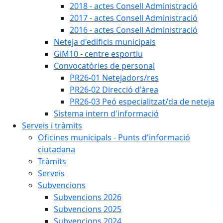
2018 - actes Consell Administració
2017 - actes Consell Administració
2016 - actes Consell Administració
Neteja d'edificis municipals
GiM10 - centre esportiu
Convocatòries de personal
PR26-01 Netejadors/res
PR26-02 Direcció d'àrea
PR26-03 Peó especialitzat/da de neteja
Sistema intern d'informació
Serveis i tràmits
Oficines municipals - Punts d'informació
ciutadana
Tràmits
Serveis
Subvencions
Subvencions 2026
Subvencions 2025
Subvencions 2024