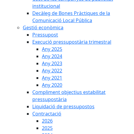
institucional
Decàleg de Bones Pràctiques de la
Comunicació Local Pública
Gestió econòmica
Pressupost
Execució pressupostària trimestral
Any 2025
Any 2024
Any 2023
Any 2022
Any 2021
Any 2020
Compliment objectius estabilitat
pressupostària
Liquidació de pressupostos
Contractació
2026
2025