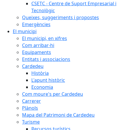
CSETC - Centre de Suport Empresarial i
Tecnològic
Queixes, suggeriments i propostes
Emergències
El municipi
El municipi, en xifres
Com arribar-hi
Equipaments
Entitats i associacions
Cardedeu
Història
L'apunt històric
Economia
Com moure's per Cardedeu
Carrerer
Plànols
Mapa del Patrimoni de Cardedeu
Turisme
Recursos turístics