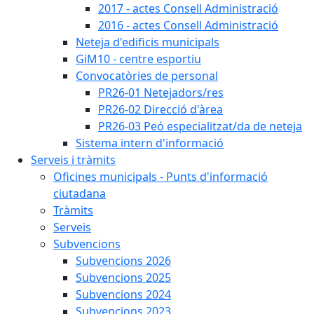
2017 - actes Consell Administració
2016 - actes Consell Administració
Neteja d'edificis municipals
GiM10 - centre esportiu
Convocatòries de personal
PR26-01 Netejadors/res
PR26-02 Direcció d'àrea
PR26-03 Peó especialitzat/da de neteja
Sistema intern d'informació
Serveis i tràmits
Oficines municipals - Punts d'informació
ciutadana
Tràmits
Serveis
Subvencions
Subvencions 2026
Subvencions 2025
Subvencions 2024
Subvencions 2023