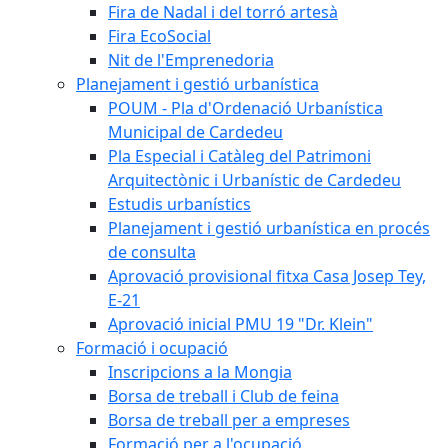
Fira de Nadal i del torró artesà
Fira EcoSocial
Nit de l'Emprenedoria
Planejament i gestió urbanística
POUM - Pla d'Ordenació Urbanística
Municipal de Cardedeu
Pla Especial i Catàleg del Patrimoni
Arquitectònic i Urbanístic de Cardedeu
Estudis urbanístics
Planejament i gestió urbanística en procés
de consulta
Aprovació provisional fitxa Casa Josep Tey,
E-21
Aprovació inicial PMU 19 "Dr. Klein"
Formació i ocupació
Inscripcions a la Mongia
Borsa de treball i Club de feina
Borsa de treball per a empreses
Formació per a l'ocupació