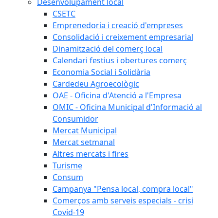
Desenvolupament local
CSETC
Emprenedoria i creació d'empreses
Consolidació i creixement empresarial
Dinamització del comerç local
Calendari festius i obertures comerç
Economia Social i Solidària
Cardedeu Agroecològic
OAE - Oficina d'Atenció a l'Empresa
OMIC - Oficina Municipal d'Informació al
Consumidor
Mercat Municipal
Mercat setmanal
Altres mercats i fires
Turisme
Consum
Campanya "Pensa local, compra local"
Comerços amb serveis especials - crisi
Covid-19