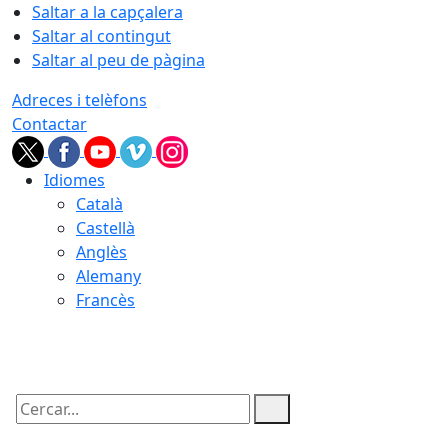
Saltar a la capçalera
Saltar al contingut
Saltar al peu de pàgina
Adreces i telèfons
Contactar
Idiomes
Català
Castellà
Anglès
Alemany
Francès
09.08.2026 | 16:18
Cercar: