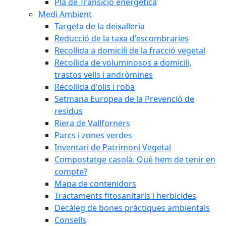
Pla de Transició energètica
Medi Ambient
Targeta de la deixalleria
Reducció de la taxa d'escombraries
Recollida a domicili de la fracció vegetal
Recollida de voluminosos a domicili,
trastos vells i andròmines
Recollida d'olis i roba
Setmana Europea de la Prevenció de
residus
Riera de Vallforners
Parcs i zones verdes
Inventari de Patrimoni Vegetal
Compostatge casolà. Què hem de tenir en
compte?
Mapa de contenidors
Tractaments fitosanitaris i herbicides
Decàleg de bones pràctiques ambientals
Consells