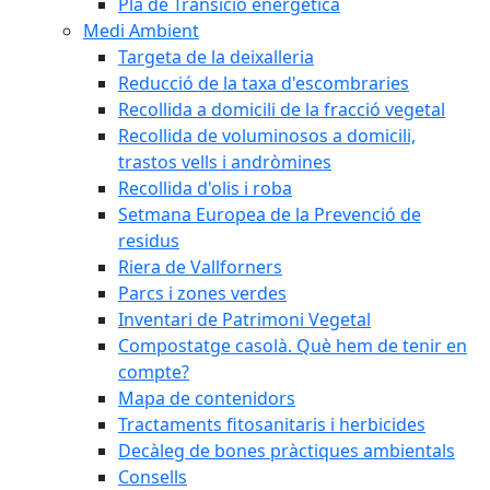
Pla de Transició energètica
Medi Ambient
Targeta de la deixalleria
Reducció de la taxa d'escombraries
Recollida a domicili de la fracció vegetal
Recollida de voluminosos a domicili,
trastos vells i andròmines
Recollida d'olis i roba
Setmana Europea de la Prevenció de
residus
Riera de Vallforners
Parcs i zones verdes
Inventari de Patrimoni Vegetal
Compostatge casolà. Què hem de tenir en
compte?
Mapa de contenidors
Tractaments fitosanitaris i herbicides
Decàleg de bones pràctiques ambientals
Consells