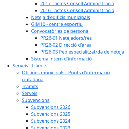
2017 - actes Consell Administració
2016 - actes Consell Administració
Neteja d'edificis municipals
GiM10 - centre esportiu
Convocatòries de personal
PR26-01 Netejadors/res
PR26-02 Direcció d'àrea
PR26-03 Peó especialitzat/da de neteja
Sistema intern d'informació
Serveis i tràmits
Oficines municipals - Punts d'informació
ciutadana
Tràmits
Serveis
Subvencions
Subvencions 2026
Subvencions 2025
Subvencions 2024
Subvencions 2023