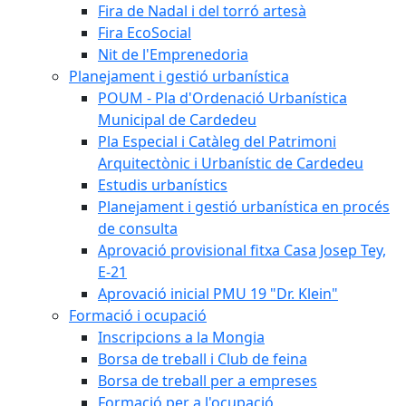
Fira de Nadal i del torró artesà
Fira EcoSocial
Nit de l'Emprenedoria
Planejament i gestió urbanística
POUM - Pla d'Ordenació Urbanística
Municipal de Cardedeu
Pla Especial i Catàleg del Patrimoni
Arquitectònic i Urbanístic de Cardedeu
Estudis urbanístics
Planejament i gestió urbanística en procés
de consulta
Aprovació provisional fitxa Casa Josep Tey,
E-21
Aprovació inicial PMU 19 "Dr. Klein"
Formació i ocupació
Inscripcions a la Mongia
Borsa de treball i Club de feina
Borsa de treball per a empreses
Formació per a l'ocupació