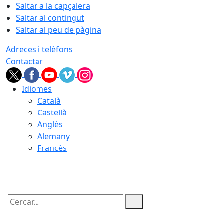
Saltar a la capçalera
Saltar al contingut
Saltar al peu de pàgina
Adreces i telèfons
Contactar
Idiomes
Català
Castellà
Anglès
Alemany
Francès
09.08.2026 | 08:32
Cercar: