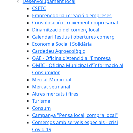
Desenvolupament local
CSETC
Emprenedoria i creació d'empreses
Consolidació i creixement empresarial
Dinamització del comerç local
Calendari festius i obertures comerç
Economia Social i Solidària
Cardedeu Agroecològic
OAE - Oficina d'Atenció a l'Empresa
OMIC - Oficina Municipal d'Informació al
Consumidor
Mercat Municipal
Mercat setmanal
Altres mercats i fires
Turisme
Consum
Campanya "Pensa local, compra local"
Comerços amb serveis especials - crisi
Covid-19