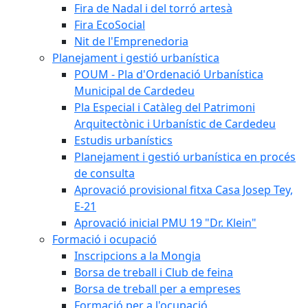
Fira de Nadal i del torró artesà
Fira EcoSocial
Nit de l'Emprenedoria
Planejament i gestió urbanística
POUM - Pla d'Ordenació Urbanística
Municipal de Cardedeu
Pla Especial i Catàleg del Patrimoni
Arquitectònic i Urbanístic de Cardedeu
Estudis urbanístics
Planejament i gestió urbanística en procés
de consulta
Aprovació provisional fitxa Casa Josep Tey,
E-21
Aprovació inicial PMU 19 "Dr. Klein"
Formació i ocupació
Inscripcions a la Mongia
Borsa de treball i Club de feina
Borsa de treball per a empreses
Formació per a l'ocupació