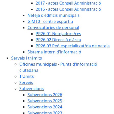
2017 - actes Consell Administració
2016 - actes Consell Administració
Neteja d'edificis municipals
GiM10 - centre esportiu
Convocatòries de personal
PR26-01 Netejadors/res
PR26-02 Direcció d'àrea
PR26-03 Peó especialitzat/da de neteja
Sistema intern d'informació
Serveis i tràmits
Oficines municipals - Punts d'informació
ciutadana
Tràmits
Serveis
Subvencions
Subvencions 2026
Subvencions 2025
Subvencions 2024
Subvencions 2023