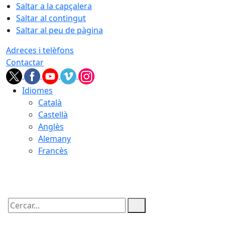
Saltar a la capçalera
Saltar al contingut
Saltar al peu de pàgina
Adreces i telèfons
Contactar
Idiomes
Català
Castellà
Anglès
Alemany
Francès
06.08.2026 | 19:12
Cercar: