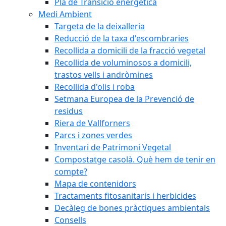
Pla de Transició energètica
Medi Ambient
Targeta de la deixalleria
Reducció de la taxa d'escombraries
Recollida a domicili de la fracció vegetal
Recollida de voluminosos a domicili,
trastos vells i andròmines
Recollida d'olis i roba
Setmana Europea de la Prevenció de
residus
Riera de Vallforners
Parcs i zones verdes
Inventari de Patrimoni Vegetal
Compostatge casolà. Què hem de tenir en
compte?
Mapa de contenidors
Tractaments fitosanitaris i herbicides
Decàleg de bones pràctiques ambientals
Consells