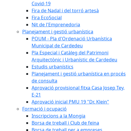
Covid-19
Fira de Nadal i del torró artesà
Fira EcoSocial
Nit de l'Emprenedoria
Planejament i gestió urbanística
POUM - Pla d'Ordenació Urbanística
Municipal de Cardedeu
Pla Especial i Catàleg del Patrimoni
Arquitectònic i Urbanístic de Cardedeu
Estudis urbanístics
Planejament i gestió urbanística en procés
de consulta
Aprovació provisional fitxa Casa Josep Tey,
E-21
Aprovació inicial PMU 19 "Dr. Klein"
Formació i ocupació
Inscripcions a la Mongia
Borsa de treball i Club de feina
Borsa de treball per a empreses