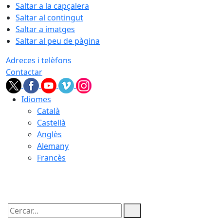
Saltar a la capçalera
Saltar al contingut
Saltar a imatges
Saltar al peu de pàgina
Adreces i telèfons
Contactar
Idiomes
Català
Castellà
Anglès
Alemany
Francès
09.08.2026 | 08:14