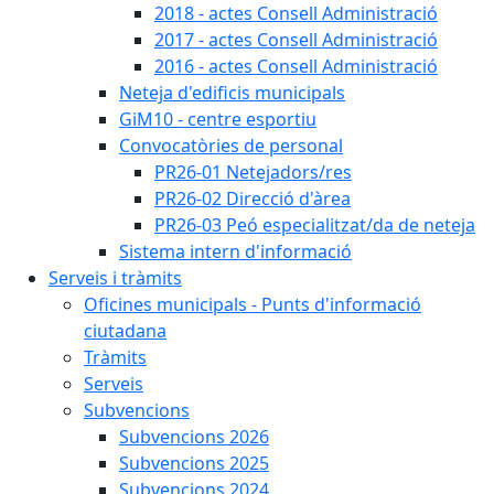
2018 - actes Consell Administració
2017 - actes Consell Administració
2016 - actes Consell Administració
Neteja d'edificis municipals
GiM10 - centre esportiu
Convocatòries de personal
PR26-01 Netejadors/res
PR26-02 Direcció d'àrea
PR26-03 Peó especialitzat/da de neteja
Sistema intern d'informació
Serveis i tràmits
Oficines municipals - Punts d'informació
ciutadana
Tràmits
Serveis
Subvencions
Subvencions 2026
Subvencions 2025
Subvencions 2024