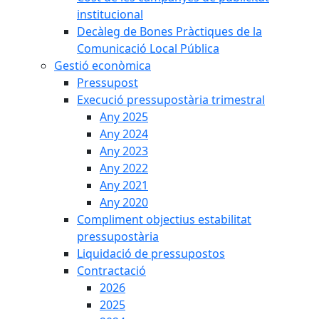
institucional
Decàleg de Bones Pràctiques de la
Comunicació Local Pública
Gestió econòmica
Pressupost
Execució pressupostària trimestral
Any 2025
Any 2024
Any 2023
Any 2022
Any 2021
Any 2020
Compliment objectius estabilitat
pressupostària
Liquidació de pressupostos
Contractació
2026
2025