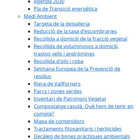
Agenda 2030
Pla de Transició energètica
Medi Ambient
Targeta de la deixalleria
Reducció de la taxa d'escombraries
Recollida a domicili de la fracció vegetal
Recollida de voluminosos a domicili,
trastos vells i andròmines
Recollida d'olis i roba
Setmana Europea de la Prevenció de
residus
Riera de Vallforners
Parcs i zones verdes
Inventari de Patrimoni Vegetal
Compostatge casolà. Què hem de tenir en
compte?
Mapa de contenidors
Tractaments fitosanitaris i herbicides
Decàleg de bones pràctiques ambientals