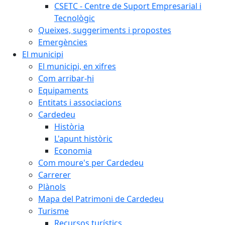
CSETC - Centre de Suport Empresarial i
Tecnològic
Queixes, suggeriments i propostes
Emergències
El municipi
El municipi, en xifres
Com arribar-hi
Equipaments
Entitats i associacions
Cardedeu
Història
L'apunt històric
Economia
Com moure's per Cardedeu
Carrerer
Plànols
Mapa del Patrimoni de Cardedeu
Turisme
Recursos turístics