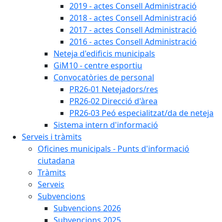
2019 - actes Consell Administració
2018 - actes Consell Administració
2017 - actes Consell Administració
2016 - actes Consell Administració
Neteja d'edificis municipals
GiM10 - centre esportiu
Convocatòries de personal
PR26-01 Netejadors/res
PR26-02 Direcció d'àrea
PR26-03 Peó especialitzat/da de neteja
Sistema intern d'informació
Serveis i tràmits
Oficines municipals - Punts d'informació
ciutadana
Tràmits
Serveis
Subvencions
Subvencions 2026
Subvencions 2025