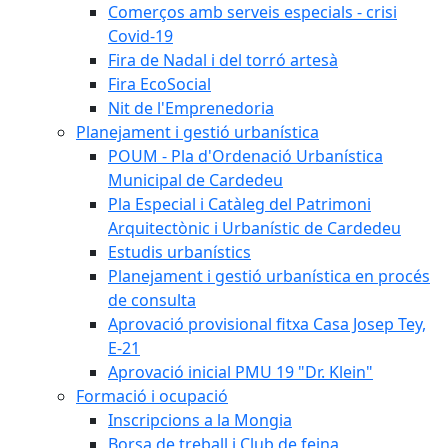
Comerços amb serveis especials - crisi
Covid-19
Fira de Nadal i del torró artesà
Fira EcoSocial
Nit de l'Emprenedoria
Planejament i gestió urbanística
POUM - Pla d'Ordenació Urbanística
Municipal de Cardedeu
Pla Especial i Catàleg del Patrimoni
Arquitectònic i Urbanístic de Cardedeu
Estudis urbanístics
Planejament i gestió urbanística en procés
de consulta
Aprovació provisional fitxa Casa Josep Tey,
E-21
Aprovació inicial PMU 19 "Dr. Klein"
Formació i ocupació
Inscripcions a la Mongia
Borsa de treball i Club de feina