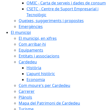
OMIC - Carta de serveis i dades de consum
CSETC - Centre de Suport Empresarial i
Tecnològic
Queixes, suggeriments i propostes
Emergències
El municipi
El municipi, en xifres
Com arribar-hi
Equipaments
Entitats i associacions
Cardedeu
Història
L'apunt històric
Economia
Com moure's per Cardedeu
Carrerer
Plànols
Mapa del Patrimoni de Cardedeu
Turisme