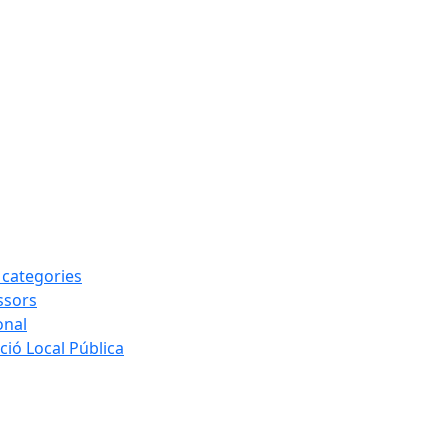
s categories
ssors
onal
ió Local Pública