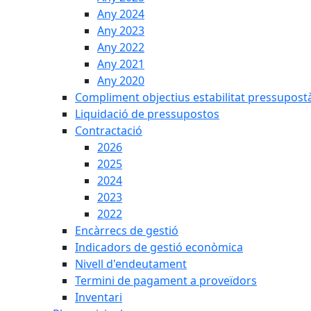
Any 2024
Any 2023
Any 2022
Any 2021
Any 2020
Compliment objectius estabilitat pressupost
Liquidació de pressupostos
Contractació
2026
2025
2024
2023
2022
Encàrrecs de gestió
Indicadors de gestió econòmica
Nivell d'endeutament
Termini de pagament a proveïdors
Inventari