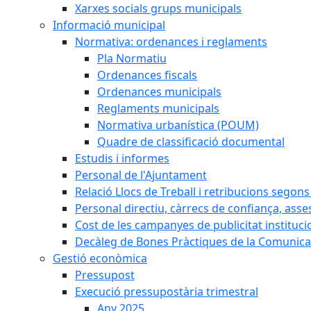
Xarxes socials grups municipals
Informació municipal
Normativa: ordenances i reglaments
Pla Normatiu
Ordenances fiscals
Ordenances municipals
Reglaments municipals
Normativa urbanística (POUM)
Quadre de classificació documental
Estudis i informes
Personal de l'Ajuntament
Relació Llocs de Treball i retribucions segon
Personal directiu, càrrecs de confiança, asse
Cost de les campanyes de publicitat instituci
Decàleg de Bones Pràctiques de la Comunicac
Gestió econòmica
Pressupost
Execució pressupostària trimestral
Any 2025