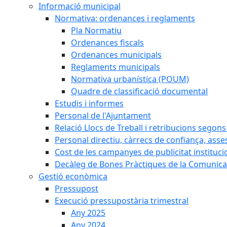
Informació municipal
Normativa: ordenances i reglaments
Pla Normatiu
Ordenances fiscals
Ordenances municipals
Reglaments municipals
Normativa urbanística (POUM)
Quadre de classificació documental
Estudis i informes
Personal de l'Ajuntament
Relació Llocs de Treball i retribucions segon
Personal directiu, càrrecs de confiança, asse
Cost de les campanyes de publicitat instituci
Decàleg de Bones Pràctiques de la Comunicac
Gestió econòmica
Pressupost
Execució pressupostària trimestral
Any 2025
Any 2024