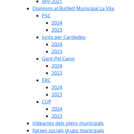
Any 2021
Opinions al Butlletí Municipal La Vila
PSC
2024
2023
Junts per Cardedeu
2024
2023
Gent Pel Canvi
2024
2023
ERC
2024
2023
CUP
2024
2023
Vídeactes dels plens municipals
Xarxes socials grups municipals