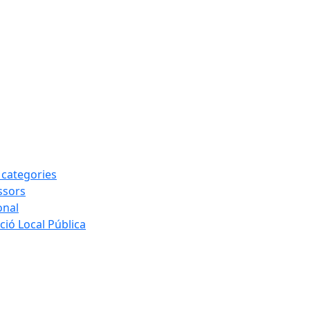
s categories
ssors
onal
ió Local Pública