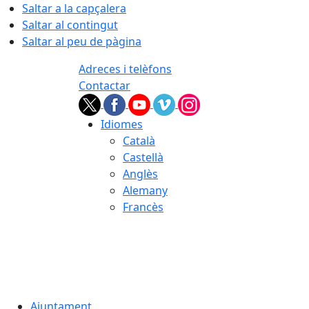
Saltar a la capçalera
Saltar al contingut
Saltar al peu de pàgina
Adreces i telèfons
Contactar
Idiomes
Català
Castellà
Anglès
Alemany
Francès
07.08.2026 | 03:24
Ajuntament