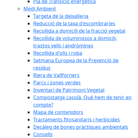
Pla de Transició energètica
Medi Ambient
Targeta de la deixalleria
Reducció de la taxa d'escombraries
Recollida a domicili de la fracció vegetal
Recollida de voluminosos a domicili,
trastos vells i andròmines
Recollida d'olis i roba
Setmana Europea de la Prevenció de
residus
Riera de Vallforners
Parcs i zones verdes
Inventari de Patrimoni Vegetal
Compostatge casolà. Què hem de tenir en
compte?
Mapa de contenidors
Tractaments fitosanitaris i herbicides
Decàleg de bones pràctiques ambientals
Consells