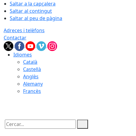
Saltar a la capçalera
Saltar al contingut
Saltar al peu de pàgina
Adreces i telèfons
Contactar
Idiomes
Català
Castellà
Anglès
Alemany
Francès
05.08.2026 | 22:34
Cercar: