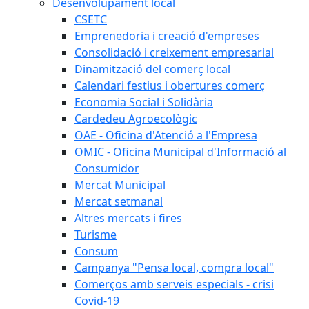
Desenvolupament local
CSETC
Emprenedoria i creació d'empreses
Consolidació i creixement empresarial
Dinamització del comerç local
Calendari festius i obertures comerç
Economia Social i Solidària
Cardedeu Agroecològic
OAE - Oficina d'Atenció a l'Empresa
OMIC - Oficina Municipal d'Informació al
Consumidor
Mercat Municipal
Mercat setmanal
Altres mercats i fires
Turisme
Consum
Campanya "Pensa local, compra local"
Comerços amb serveis especials - crisi
Covid-19