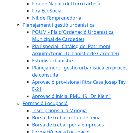
Fira de Nadal i del torró artesà
Fira EcoSocial
Nit de l'Emprenedoria
Planejament i gestió urbanística
POUM - Pla d'Ordenació Urbanística
Municipal de Cardedeu
Pla Especial i Catàleg del Patrimoni
Arquitectònic i Urbanístic de Cardedeu
Estudis urbanístics
Planejament i gestió urbanística en procés
de consulta
Aprovació provisional fitxa Casa Josep Tey,
E-21
Aprovació inicial PMU 19 "Dr. Klein"
Formació i ocupació
Inscripcions a la Mongia
Borsa de treball i Club de feina
Borsa de treball per a empreses
Formació per a l'ocupació