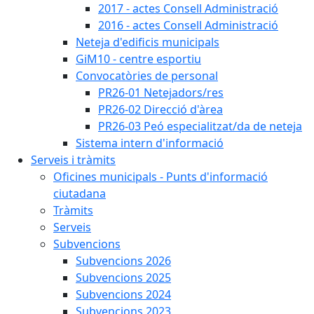
2017 - actes Consell Administració
2016 - actes Consell Administració
Neteja d'edificis municipals
GiM10 - centre esportiu
Convocatòries de personal
PR26-01 Netejadors/res
PR26-02 Direcció d'àrea
PR26-03 Peó especialitzat/da de neteja
Sistema intern d'informació
Serveis i tràmits
Oficines municipals - Punts d'informació
ciutadana
Tràmits
Serveis
Subvencions
Subvencions 2026
Subvencions 2025
Subvencions 2024
Subvencions 2023