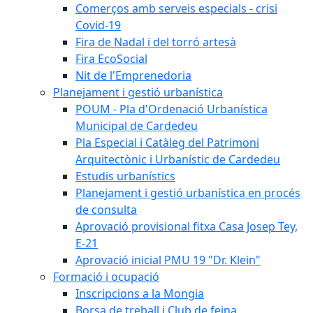
Comerços amb serveis especials - crisi
Covid-19
Fira de Nadal i del torró artesà
Fira EcoSocial
Nit de l'Emprenedoria
Planejament i gestió urbanística
POUM - Pla d'Ordenació Urbanística
Municipal de Cardedeu
Pla Especial i Catàleg del Patrimoni
Arquitectònic i Urbanístic de Cardedeu
Estudis urbanístics
Planejament i gestió urbanística en procés
de consulta
Aprovació provisional fitxa Casa Josep Tey,
E-21
Aprovació inicial PMU 19 "Dr. Klein"
Formació i ocupació
Inscripcions a la Mongia
Borsa de treball i Club de feina