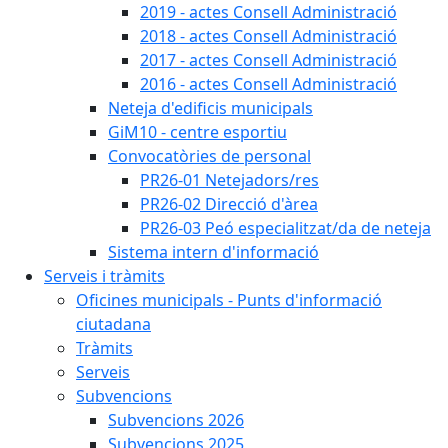
2019 - actes Consell Administració
2018 - actes Consell Administració
2017 - actes Consell Administració
2016 - actes Consell Administració
Neteja d'edificis municipals
GiM10 - centre esportiu
Convocatòries de personal
PR26-01 Netejadors/res
PR26-02 Direcció d'àrea
PR26-03 Peó especialitzat/da de neteja
Sistema intern d'informació
Serveis i tràmits
Oficines municipals - Punts d'informació
ciutadana
Tràmits
Serveis
Subvencions
Subvencions 2026
Subvencions 2025