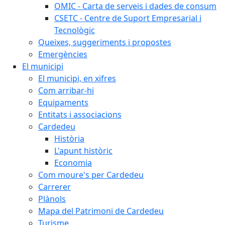
OMIC - Carta de serveis i dades de consum
CSETC - Centre de Suport Empresarial i
Tecnològic
Queixes, suggeriments i propostes
Emergències
El municipi
El municipi, en xifres
Com arribar-hi
Equipaments
Entitats i associacions
Cardedeu
Història
L'apunt històric
Economia
Com moure's per Cardedeu
Carrerer
Plànols
Mapa del Patrimoni de Cardedeu
Turisme