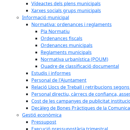
Vídeactes dels plens municipals
Xarxes socials grups municipals
Informació municipal
Normativa: ordenances i reglaments
Pla Normatiu
Ordenances fiscals
Ordenances municipals
Reglaments municipals
Normativa urbanística (POUM)
Quadre de classificació documental
Estudis i informes
Personal de l'Ajuntament
Relació Llocs de Treball i retribucions segon
Personal directiu, càrrecs de confiança, asse
Cost de les campanyes de publicitat instituci
Decàleg de Bones Pràctiques de la Comunicac
Gestió econòmica
Pressupost
Execució pressupostària trimestral