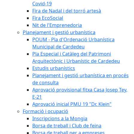
Covid-19
Fira de Nadal i del torró artesà
Fira EcoSocial
Nit de l'Emprenedoria
Planejament i gestió urbanística
POUM - Pla d'Ordenació Urbanística
Municipal de Cardedeu
Pla Especial i Catàleg del Patrimoni
Arquitectònic i Urbanístic de Cardedeu
Estudis urbanístics
Planejament i gestió urbanística en procés
de consulta
Aprovació provisional fitxa Casa Josep Tey,
E-21
Aprovació inicial PMU 19 "Dr. Klein"
Formació i ocupació
Inscripcions a la Mongia
Borsa de treball i Club de feina
Borsa de treball per a empreses