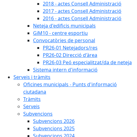
2018 - actes Consell Administració
2017 - actes Consell Administració
2016 - actes Consell Administració
Neteja d'edificis municipals
GiM10 - centre esportiu
Convocatòries de personal
PR26-01 Netejadors/res
PR26-02 Direcció d'àrea
PR26-03 Peó especialitzat/da de neteja
Sistema intern d'informació
Serveis i tràmits
Oficines municipals - Punts d'informació
ciutadana
Tràmits
Serveis
Subvencions
Subvencions 2026
Subvencions 2025
Subvencions 2024