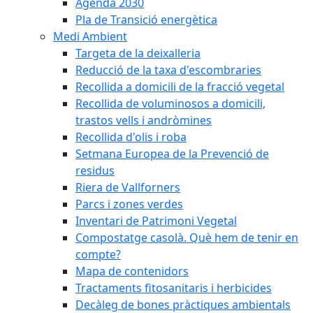
Agenda 2030
Pla de Transició energètica
Medi Ambient
Targeta de la deixalleria
Reducció de la taxa d'escombraries
Recollida a domicili de la fracció vegetal
Recollida de voluminosos a domicili,
trastos vells i andròmines
Recollida d'olis i roba
Setmana Europea de la Prevenció de
residus
Riera de Vallforners
Parcs i zones verdes
Inventari de Patrimoni Vegetal
Compostatge casolà. Què hem de tenir en
compte?
Mapa de contenidors
Tractaments fitosanitaris i herbicides
Decàleg de bones pràctiques ambientals