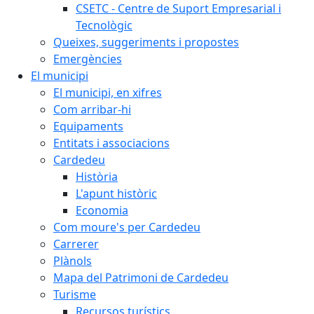
CSETC - Centre de Suport Empresarial i
Tecnològic
Queixes, suggeriments i propostes
Emergències
El municipi
El municipi, en xifres
Com arribar-hi
Equipaments
Entitats i associacions
Cardedeu
Història
L'apunt històric
Economia
Com moure's per Cardedeu
Carrerer
Plànols
Mapa del Patrimoni de Cardedeu
Turisme
Recursos turístics