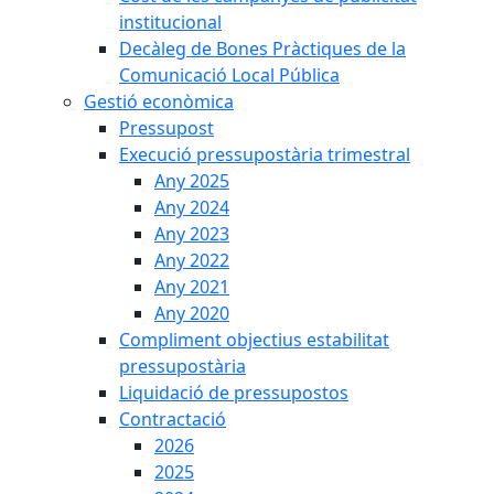
institucional
Decàleg de Bones Pràctiques de la
Comunicació Local Pública
Gestió econòmica
Pressupost
Execució pressupostària trimestral
Any 2025
Any 2024
Any 2023
Any 2022
Any 2021
Any 2020
Compliment objectius estabilitat
pressupostària
Liquidació de pressupostos
Contractació
2026
2025