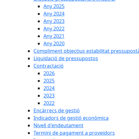
Any 2025
Any 2024
Any 2023
Any 2022
Any 2021
Any 2020
Compliment objectius estabilitat pressupost
Liquidació de pressupostos
Contractació
2026
2025
2024
2023
2022
Encàrrecs de gestió
Indicadors de gestió econòmica
Nivell d'endeutament
Termini de pagament a proveïdors