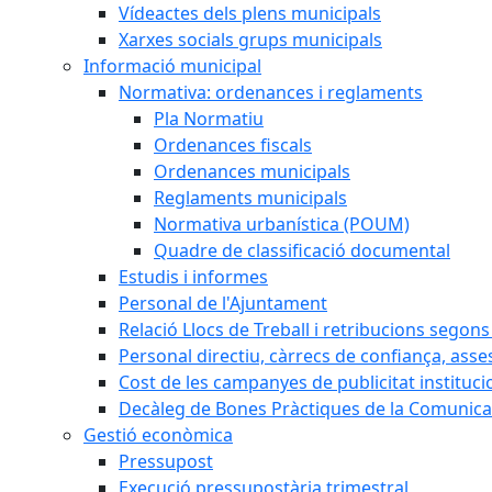
Vídeactes dels plens municipals
Xarxes socials grups municipals
Informació municipal
Normativa: ordenances i reglaments
Pla Normatiu
Ordenances fiscals
Ordenances municipals
Reglaments municipals
Normativa urbanística (POUM)
Quadre de classificació documental
Estudis i informes
Personal de l'Ajuntament
Relació Llocs de Treball i retribucions segon
Personal directiu, càrrecs de confiança, asse
Cost de les campanyes de publicitat instituci
Decàleg de Bones Pràctiques de la Comunicac
Gestió econòmica
Pressupost
Execució pressupostària trimestral