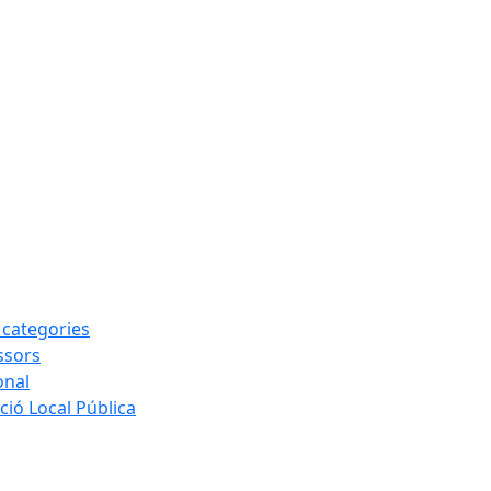
s categories
ssors
onal
ió Local Pública