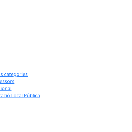
ns categories
sessors
cional
ació Local Pública