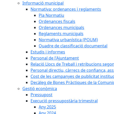
Informació municipal
Normativa: ordenances i reglaments
Pla Normatiu
Ordenances fiscals
Ordenances municipals
Reglaments municipals
Normativa urbanística (POUM)
Quadre de classificació documental
Estudis i informes
Personal de l'Ajuntament
Relació Llocs de Treball i retribucions sego
Personal directiu, càrrecs de confiança, as
Cost de les campanyes de publicitat institu
Decàleg de Bones Pràctiques de la Comunic
Gestió econòmica
Pressupost
Execució pressupostària trimestral
Any 2025
Any 2024