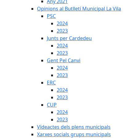
Any 2021
Opinions al Butlletí Municipal La Vila
PSC
2024
2023
Junts per Cardedeu
2024
2023
Gent Pel Canvi
2024
2023
ERC
2024
2023
CUP
2024
2023
Vídeactes dels plens municipals
Xarxes socials grups municipals