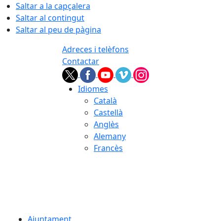
Saltar a la capçalera
Saltar al contingut
Saltar al peu de pàgina
Adreces i telèfons
Contactar
Idiomes
Català
Castellà
Anglès
Alemany
Francès
09.08.2026 | 12:30
Ajuntament