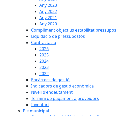
Any 2023
Any 2022
Any 2021
Any 2020
Compliment objectius estabilitat pressupos
Liquidació de pressupostos
Contractació
2026
2025
2024
2023
2022
Encàrrecs de gestió
Indicadors de gestió econòmica
Nivell d'endeutament
Termini de pagament a proveïdors
Inventari
Ple municipal