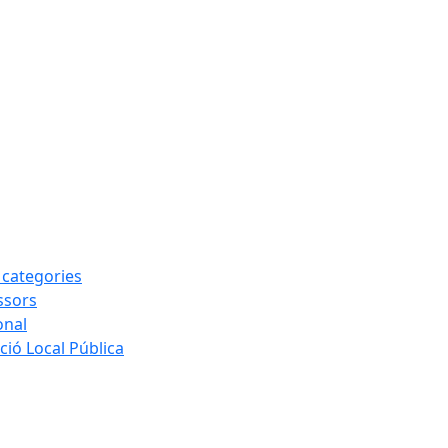
s categories
ssors
onal
ió Local Pública