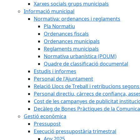
Xarxes socials grups municipals
Informació municipal
Normativa: ordenances i reglaments
Pla Normatiu
Ordenances fiscals
Ordenances municipals
Reglaments municipals
Normativa urbanística (POUM)
Quadre de classificació documental
Estudis i informes
Personal de l'Ajuntament
Relació Llocs de Treball i retribucions segon
Personal directiu, càrrecs de confiança, asse
Cost de les campanyes de publicitat instituci
Decàleg de Bones Pràctiques de la Comunicac
Gestió econòmica
Pressupost
Execució pressupostària trimestral
Any 2025