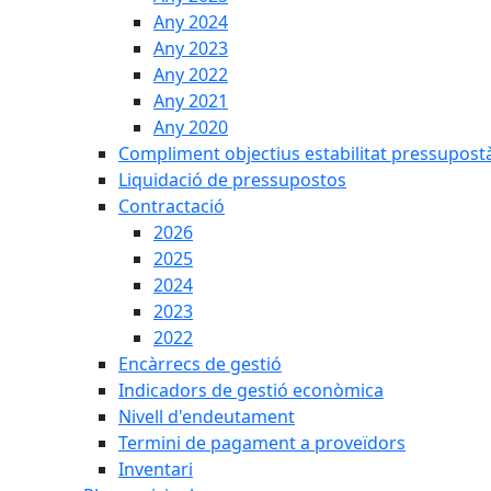
Any 2024
Any 2023
Any 2022
Any 2021
Any 2020
Compliment objectius estabilitat pressupost
Liquidació de pressupostos
Contractació
2026
2025
2024
2023
2022
Encàrrecs de gestió
Indicadors de gestió econòmica
Nivell d'endeutament
Termini de pagament a proveïdors
Inventari