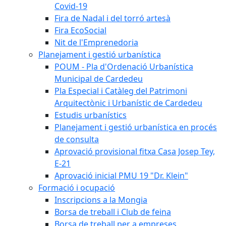
Covid-19
Fira de Nadal i del torró artesà
Fira EcoSocial
Nit de l'Emprenedoria
Planejament i gestió urbanística
POUM - Pla d'Ordenació Urbanística
Municipal de Cardedeu
Pla Especial i Catàleg del Patrimoni
Arquitectònic i Urbanístic de Cardedeu
Estudis urbanístics
Planejament i gestió urbanística en procés
de consulta
Aprovació provisional fitxa Casa Josep Tey,
E-21
Aprovació inicial PMU 19 "Dr. Klein"
Formació i ocupació
Inscripcions a la Mongia
Borsa de treball i Club de feina
Borsa de treball per a empreses