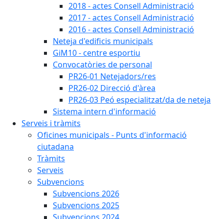
2018 - actes Consell Administració
2017 - actes Consell Administració
2016 - actes Consell Administració
Neteja d'edificis municipals
GiM10 - centre esportiu
Convocatòries de personal
PR26-01 Netejadors/res
PR26-02 Direcció d'àrea
PR26-03 Peó especialitzat/da de neteja
Sistema intern d'informació
Serveis i tràmits
Oficines municipals - Punts d'informació
ciutadana
Tràmits
Serveis
Subvencions
Subvencions 2026
Subvencions 2025
Subvencions 2024