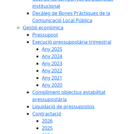
institucional
Decàleg de Bones Pràctiques de la
Comunicació Local Pública
Gestió econòmica
Pressupost
Execució pressupostària trimestral
Any 2025
Any 2024
Any 2023
Any 2022
Any 2021
Any 2020
Compliment objectius estabilitat
pressupostària
Liquidació de pressupostos
Contractació
2026
2025