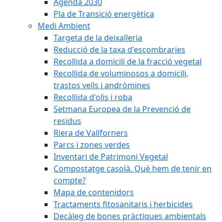
Agenda 2030
Pla de Transició energètica
Medi Ambient
Targeta de la deixalleria
Reducció de la taxa d'escombraries
Recollida a domicili de la fracció vegetal
Recollida de voluminosos a domicili,
trastos vells i andròmines
Recollida d'olis i roba
Setmana Europea de la Prevenció de
residus
Riera de Vallforners
Parcs i zones verdes
Inventari de Patrimoni Vegetal
Compostatge casolà. Què hem de tenir en
compte?
Mapa de contenidors
Tractaments fitosanitaris i herbicides
Decàleg de bones pràctiques ambientals