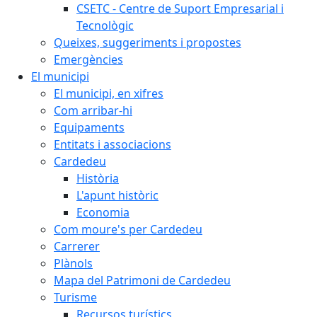
CSETC - Centre de Suport Empresarial i
Tecnològic
Queixes, suggeriments i propostes
Emergències
El municipi
El municipi, en xifres
Com arribar-hi
Equipaments
Entitats i associacions
Cardedeu
Història
L'apunt històric
Economia
Com moure's per Cardedeu
Carrerer
Plànols
Mapa del Patrimoni de Cardedeu
Turisme
Recursos turístics