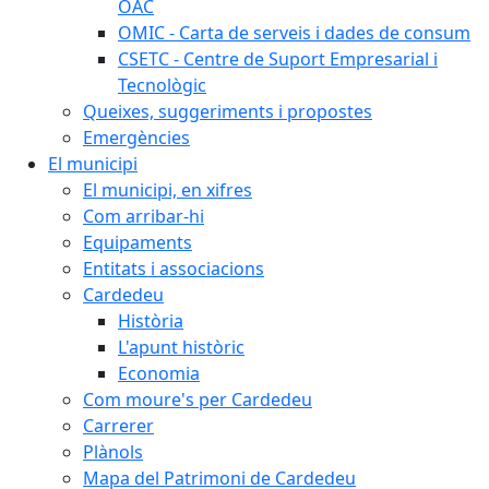
OAC
OMIC - Carta de serveis i dades de consum
CSETC - Centre de Suport Empresarial i
Tecnològic
Queixes, suggeriments i propostes
Emergències
El municipi
El municipi, en xifres
Com arribar-hi
Equipaments
Entitats i associacions
Cardedeu
Història
L'apunt històric
Economia
Com moure's per Cardedeu
Carrerer
Plànols
Mapa del Patrimoni de Cardedeu