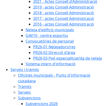
2021 - Actes Consell d'Administració
2019 - actes Consell Administració
2018 - actes Consell Administració
2017 - actes Consell Administració
2016 - actes Consell Administració
Neteja d'edificis municipals
GiM10 - centre esportiu
Convocatòries de personal
PR26-01 Netejadors/res
PR26-02 Direcció d'àrea
PR26-03 Peó especialitzat/da de neteja
Sistema intern d'informació
Serveis i tràmits
Oficines municipals - Punts d'informació
ciutadana
Tràmits
Serveis
Subvencions
Subvencions 2026