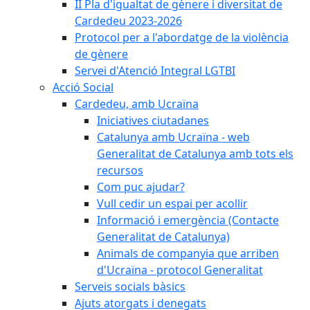
II Pla d'igualtat de gènere i diversitat de
Cardedeu 2023-2026
Protocol per a l'abordatge de la violència
de gènere
Servei d'Atenció Integral LGTBI
Acció Social
Cardedeu, amb Ucraïna
Iniciatives ciutadanes
Catalunya amb Ucraïna - web
Generalitat de Catalunya amb tots els
recursos
Com puc ajudar?
Vull cedir un espai per acollir
Informació i emergència (Contacte
Generalitat de Catalunya)
Animals de companyia que arriben
d'Ucraïna - protocol Generalitat
Serveis socials bàsics
Ajuts atorgats i denegats