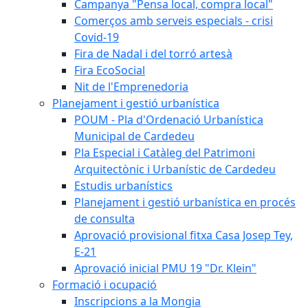
Campanya "Pensa local, compra local"
Comerços amb serveis especials - crisi
Covid-19
Fira de Nadal i del torró artesà
Fira EcoSocial
Nit de l'Emprenedoria
Planejament i gestió urbanística
POUM - Pla d'Ordenació Urbanística
Municipal de Cardedeu
Pla Especial i Catàleg del Patrimoni
Arquitectònic i Urbanístic de Cardedeu
Estudis urbanístics
Planejament i gestió urbanística en procés
de consulta
Aprovació provisional fitxa Casa Josep Tey,
E-21
Aprovació inicial PMU 19 "Dr. Klein"
Formació i ocupació
Inscripcions a la Mongia