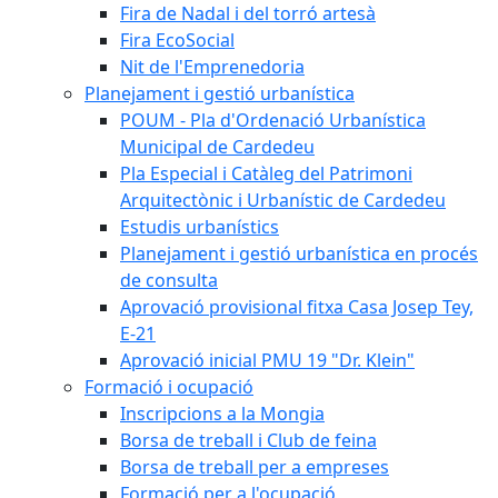
Fira de Nadal i del torró artesà
Fira EcoSocial
Nit de l'Emprenedoria
Planejament i gestió urbanística
POUM - Pla d'Ordenació Urbanística
Municipal de Cardedeu
Pla Especial i Catàleg del Patrimoni
Arquitectònic i Urbanístic de Cardedeu
Estudis urbanístics
Planejament i gestió urbanística en procés
de consulta
Aprovació provisional fitxa Casa Josep Tey,
E-21
Aprovació inicial PMU 19 "Dr. Klein"
Formació i ocupació
Inscripcions a la Mongia
Borsa de treball i Club de feina
Borsa de treball per a empreses
Formació per a l'ocupació