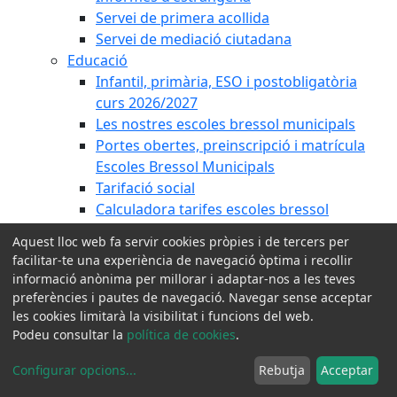
Servei de primera acollida
Servei de mediació ciutadana
Educació
Infantil, primària, ESO i postobligatòria
curs 2026/2027
Les nostres escoles bressol municipals
Portes obertes, preinscripció i matrícula
Escoles Bressol Municipals
Tarifació social
Calculadora tarifes escoles bressol
Formació de Persones Adultes
Aquest lloc web fa servir cookies pròpies i de tercers per
Programa Cardedeu Coeduca
facilitar-te una experiència de navegació òptima i recollir
Pla Educatiu d'Entorn
informació anònima per millorar i adaptar-nos a les teves
Consell d'Infants
preferències i pautes de navegació. Navegar sense acceptar
Gent Gran
les cookies limitarà la visibilitat i funcions del web.
Podeu consultar la
política de cookies
.
Pla d'envelliment actiu Km0 Cardedeu
Comissió Ciutadana de Gent Gran
Configurar opcions
...
Rebutja
Acceptar
WhatsApp per a la gent gran