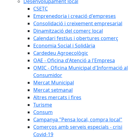
Desenvolupament local
CSETC
Emprenedoria i creació d'empreses
Consolidació i creixement empresarial
Dinamització del comerç local
Calendari festius i obertures comerç
Economia Social i Solidària
Cardedeu Agroecològic
OAE - Oficina d'Atenció a l'Empresa
OMIC - Oficina Municipal d'Informació al
Consumidor
Mercat Municipal
Mercat setmanal
Altres mercats i fires
Turisme
Consum
Campanya "Pensa local, compra local"
Comerços amb serveis especials - crisi
Covid-19