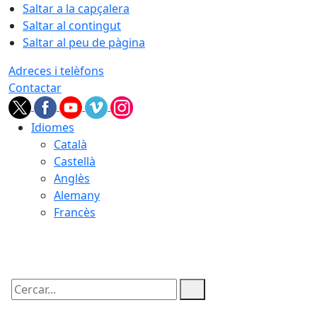
Saltar a la capçalera
Saltar al contingut
Saltar al peu de pàgina
Adreces i telèfons
Contactar
Idiomes
Català
Castellà
Anglès
Alemany
Francès
08.08.2026 | 01:20
Cercar: