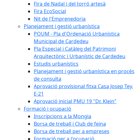
Fira de Nadal i del torró artesà
Fira EcoSocial
Nit de l'Emprenedoria
Planejament i gestió urbanística
POUM - Pla d'Ordenació Urbanística
Municipal de Cardedeu
Pla Especial i Catàleg del Patrimoni
Arquitectònic i Urbanístic de Cardedeu
Estudis urbanístics
Planejament i gestió urbanística en procés
de consulta
Aprovació provisional fitxa Casa Josep Tey,
E-21
Aprovació inicial PMU 19 "Dr. Klein"
Formació i ocupació
Inscripcions a la Mongia
Borsa de treball i Club de feina
Borsa de treball per a empreses
Formació per a l'ocupació