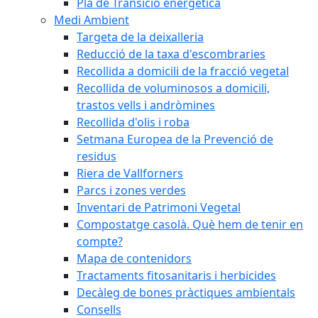
Pla de Transició energètica
Medi Ambient
Targeta de la deixalleria
Reducció de la taxa d'escombraries
Recollida a domicili de la fracció vegetal
Recollida de voluminosos a domicili,
trastos vells i andròmines
Recollida d'olis i roba
Setmana Europea de la Prevenció de
residus
Riera de Vallforners
Parcs i zones verdes
Inventari de Patrimoni Vegetal
Compostatge casolà. Què hem de tenir en
compte?
Mapa de contenidors
Tractaments fitosanitaris i herbicides
Decàleg de bones pràctiques ambientals
Consells