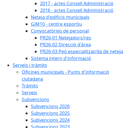
2017 - actes Consell Administració
2016 - actes Consell Administració
Neteja d'edificis municipals
GiM10 - centre esportiu
Convocatòries de personal
PR26-01 Netejadors/res
PR26-02 Direcció d'àrea
PR26-03 Peó especialitzat/da de neteja
Sistema intern d'informació
Serveis i tràmits
Oficines municipals - Punts d'informació
ciutadana
Tràmits
Serveis
Subvencions
Subvencions 2026
Subvencions 2025
Subvencions 2024
Subvencions 2023