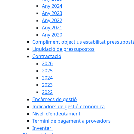
Any 2024
Any 2023
Any 2022
Any 2021
Any 2020
Compliment objectius estabilitat pressupost
Liquidació de pressupostos
Contractació
2026
2025
2024
2023
2022
Encàrrecs de gestió
Indicadors de gestió econòmica
Nivell d'endeutament
Termini de pagament a proveïdors
Inventari