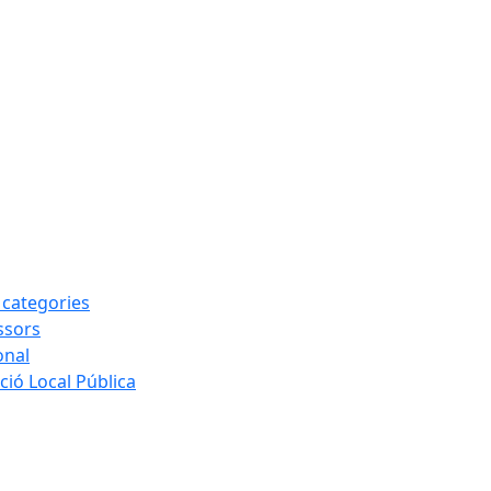
s categories
ssors
onal
ió Local Pública