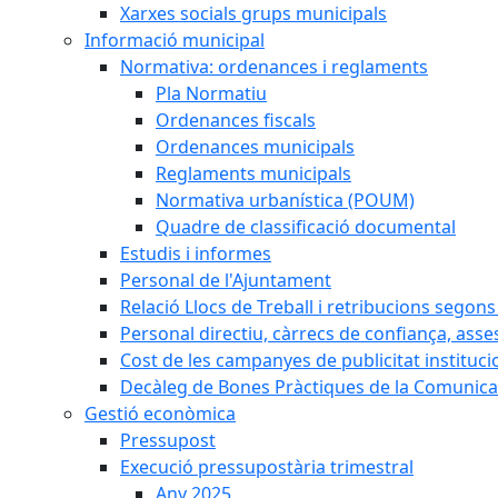
Xarxes socials grups municipals
Informació municipal
Normativa: ordenances i reglaments
Pla Normatiu
Ordenances fiscals
Ordenances municipals
Reglaments municipals
Normativa urbanística (POUM)
Quadre de classificació documental
Estudis i informes
Personal de l'Ajuntament
Relació Llocs de Treball i retribucions segon
Personal directiu, càrrecs de confiança, asse
Cost de les campanyes de publicitat instituci
Decàleg de Bones Pràctiques de la Comunicac
Gestió econòmica
Pressupost
Execució pressupostària trimestral
Any 2025