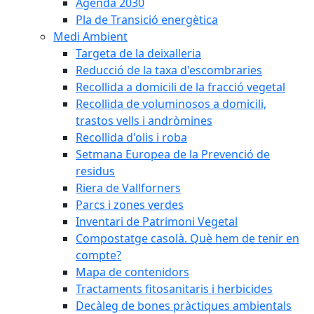
Agenda 2030
Pla de Transició energètica
Medi Ambient
Targeta de la deixalleria
Reducció de la taxa d'escombraries
Recollida a domicili de la fracció vegetal
Recollida de voluminosos a domicili,
trastos vells i andròmines
Recollida d'olis i roba
Setmana Europea de la Prevenció de
residus
Riera de Vallforners
Parcs i zones verdes
Inventari de Patrimoni Vegetal
Compostatge casolà. Què hem de tenir en
compte?
Mapa de contenidors
Tractaments fitosanitaris i herbicides
Decàleg de bones pràctiques ambientals