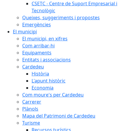
CSETC - Centre de Suport Empresarial i
Tecnològic
Queixes, suggeriments i propostes
Emergències
El municipi
El municipi, en xifres
Com arribar-hi
Equipaments
Entitats i associacions
Cardedeu
Història
L'apunt històric
Economia
Com moure's per Cardedeu
Carrerer
Plànols
Mapa del Patrimoni de Cardedeu
Turisme
Recursos turístics