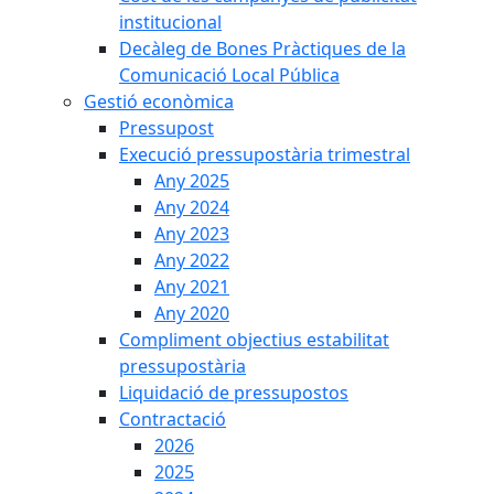
institucional
Decàleg de Bones Pràctiques de la
Comunicació Local Pública
Gestió econòmica
Pressupost
Execució pressupostària trimestral
Any 2025
Any 2024
Any 2023
Any 2022
Any 2021
Any 2020
Compliment objectius estabilitat
pressupostària
Liquidació de pressupostos
Contractació
2026
2025