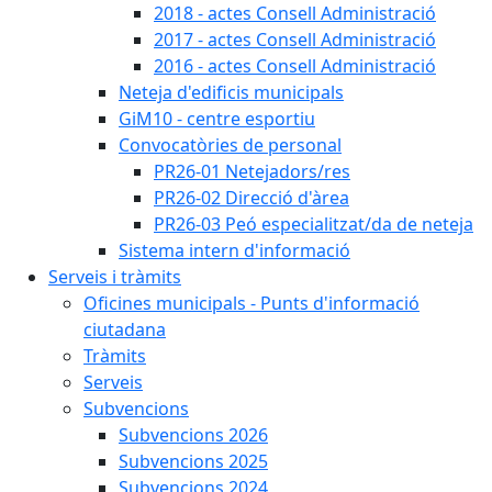
2018 - actes Consell Administració
2017 - actes Consell Administració
2016 - actes Consell Administració
Neteja d'edificis municipals
GiM10 - centre esportiu
Convocatòries de personal
PR26-01 Netejadors/res
PR26-02 Direcció d'àrea
PR26-03 Peó especialitzat/da de neteja
Sistema intern d'informació
Serveis i tràmits
Oficines municipals - Punts d'informació
ciutadana
Tràmits
Serveis
Subvencions
Subvencions 2026
Subvencions 2025
Subvencions 2024