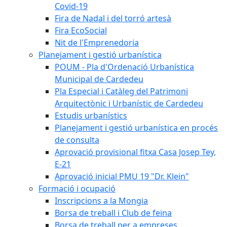
Covid-19
Fira de Nadal i del torró artesà
Fira EcoSocial
Nit de l'Emprenedoria
Planejament i gestió urbanística
POUM - Pla d'Ordenació Urbanística
Municipal de Cardedeu
Pla Especial i Catàleg del Patrimoni
Arquitectònic i Urbanístic de Cardedeu
Estudis urbanístics
Planejament i gestió urbanística en procés
de consulta
Aprovació provisional fitxa Casa Josep Tey,
E-21
Aprovació inicial PMU 19 "Dr. Klein"
Formació i ocupació
Inscripcions a la Mongia
Borsa de treball i Club de feina
Borsa de treball per a empreses