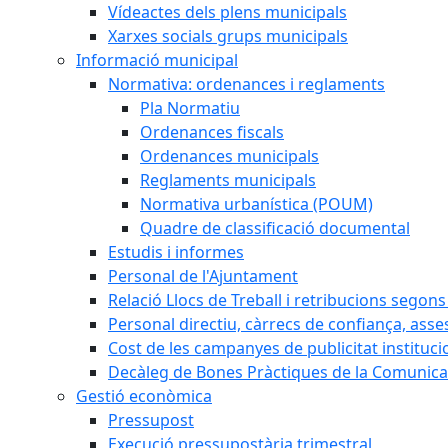
Vídeactes dels plens municipals
Xarxes socials grups municipals
Informació municipal
Normativa: ordenances i reglaments
Pla Normatiu
Ordenances fiscals
Ordenances municipals
Reglaments municipals
Normativa urbanística (POUM)
Quadre de classificació documental
Estudis i informes
Personal de l'Ajuntament
Relació Llocs de Treball i retribucions segon
Personal directiu, càrrecs de confiança, asse
Cost de les campanyes de publicitat instituci
Decàleg de Bones Pràctiques de la Comunicac
Gestió econòmica
Pressupost
Execució pressupostària trimestral