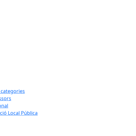
s categories
ssors
onal
ió Local Pública