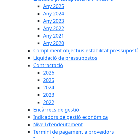
Any 2025
Any 2024
Any 2023
Any 2022
Any 2021
Any 2020
Compliment objectius estabilitat pressupost
Liquidació de pressupostos
Contractació
2026
2025
2024
2023
2022
Encàrrecs de gestió
Indicadors de gestió econòmica
Nivell d'endeutament
Termini de pagament a proveïdors