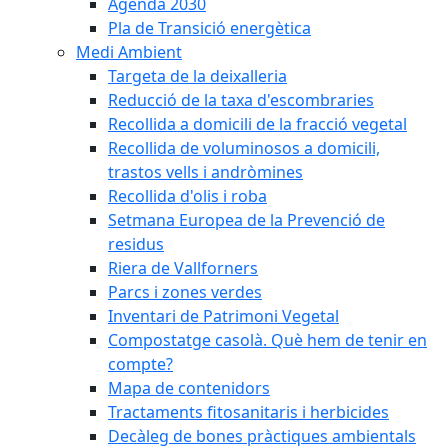
Agenda 2030
Pla de Transició energètica
Medi Ambient
Targeta de la deixalleria
Reducció de la taxa d'escombraries
Recollida a domicili de la fracció vegetal
Recollida de voluminosos a domicili,
trastos vells i andròmines
Recollida d'olis i roba
Setmana Europea de la Prevenció de
residus
Riera de Vallforners
Parcs i zones verdes
Inventari de Patrimoni Vegetal
Compostatge casolà. Què hem de tenir en
compte?
Mapa de contenidors
Tractaments fitosanitaris i herbicides
Decàleg de bones pràctiques ambientals