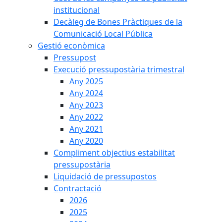
institucional
Decàleg de Bones Pràctiques de la
Comunicació Local Pública
Gestió econòmica
Pressupost
Execució pressupostària trimestral
Any 2025
Any 2024
Any 2023
Any 2022
Any 2021
Any 2020
Compliment objectius estabilitat
pressupostària
Liquidació de pressupostos
Contractació
2026
2025