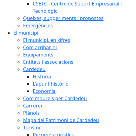
CSETC - Centre de Suport Empresarial i
Tecnològic
Queixes, suggeriments i propostes
Emergències
El municipi
El municipi, en xifres
Com arribar-hi
Equipaments
Entitats i associacions
Cardedeu
Història
L'apunt històric
Economia
Com moure's per Cardedeu
Carrerer
Plànols
Mapa del Patrimoni de Cardedeu
Turisme
Recursos turístics