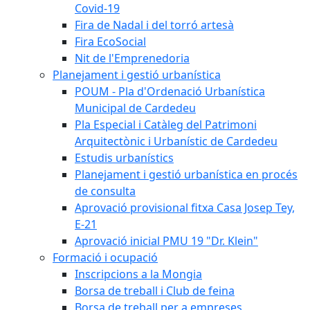
Covid-19
Fira de Nadal i del torró artesà
Fira EcoSocial
Nit de l'Emprenedoria
Planejament i gestió urbanística
POUM - Pla d'Ordenació Urbanística
Municipal de Cardedeu
Pla Especial i Catàleg del Patrimoni
Arquitectònic i Urbanístic de Cardedeu
Estudis urbanístics
Planejament i gestió urbanística en procés
de consulta
Aprovació provisional fitxa Casa Josep Tey,
E-21
Aprovació inicial PMU 19 "Dr. Klein"
Formació i ocupació
Inscripcions a la Mongia
Borsa de treball i Club de feina
Borsa de treball per a empreses