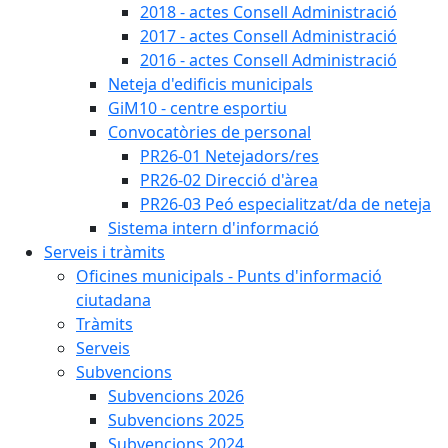
2018 - actes Consell Administració
2017 - actes Consell Administració
2016 - actes Consell Administració
Neteja d'edificis municipals
GiM10 - centre esportiu
Convocatòries de personal
PR26-01 Netejadors/res
PR26-02 Direcció d'àrea
PR26-03 Peó especialitzat/da de neteja
Sistema intern d'informació
Serveis i tràmits
Oficines municipals - Punts d'informació
ciutadana
Tràmits
Serveis
Subvencions
Subvencions 2026
Subvencions 2025
Subvencions 2024