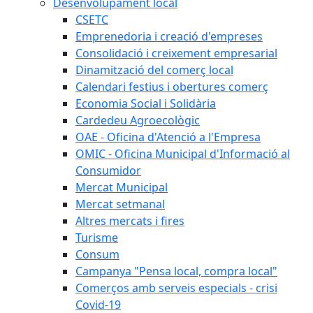
Desenvolupament local
CSETC
Emprenedoria i creació d'empreses
Consolidació i creixement empresarial
Dinamització del comerç local
Calendari festius i obertures comerç
Economia Social i Solidària
Cardedeu Agroecològic
OAE - Oficina d'Atenció a l'Empresa
OMIC - Oficina Municipal d'Informació al
Consumidor
Mercat Municipal
Mercat setmanal
Altres mercats i fires
Turisme
Consum
Campanya "Pensa local, compra local"
Comerços amb serveis especials - crisi
Covid-19