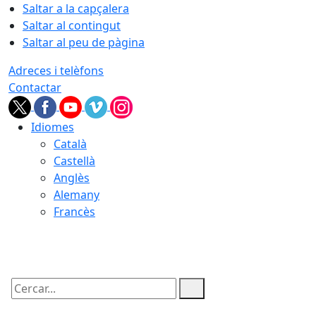
Saltar a la capçalera
Saltar al contingut
Saltar al peu de pàgina
Adreces i telèfons
Contactar
Idiomes
Català
Castellà
Anglès
Alemany
Francès
08.08.2026 | 04:51
Cercar: