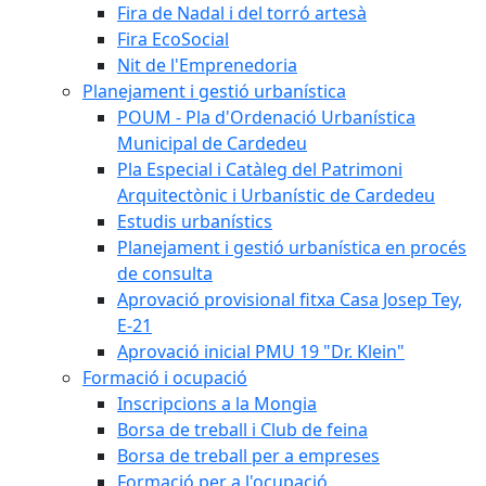
Fira de Nadal i del torró artesà
Fira EcoSocial
Nit de l'Emprenedoria
Planejament i gestió urbanística
POUM - Pla d'Ordenació Urbanística
Municipal de Cardedeu
Pla Especial i Catàleg del Patrimoni
Arquitectònic i Urbanístic de Cardedeu
Estudis urbanístics
Planejament i gestió urbanística en procés
de consulta
Aprovació provisional fitxa Casa Josep Tey,
E-21
Aprovació inicial PMU 19 "Dr. Klein"
Formació i ocupació
Inscripcions a la Mongia
Borsa de treball i Club de feina
Borsa de treball per a empreses
Formació per a l'ocupació