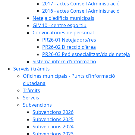
2017 - actes Consell Administració
2016 - actes Consell Administració
Neteja d'edificis municipals
GiM10 - centre esportiu
Convocatòries de personal
PR26-01 Netejadors/res
PR26-02 Direcció d'àrea
PR26-03 Peó especialitzat/da de neteja
Sistema intern d'informació
Serveis i tràmits
Oficines municipals - Punts d'informació
ciutadana
Tràmits
Serveis
Subvencions
Subvencions 2026
Subvencions 2025
Subvencions 2024
Subvencions 2023