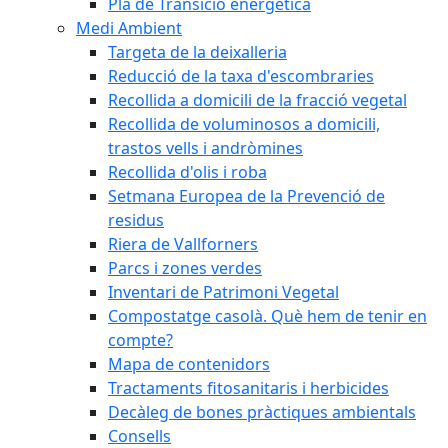
Pla de Transició energètica
Medi Ambient
Targeta de la deixalleria
Reducció de la taxa d'escombraries
Recollida a domicili de la fracció vegetal
Recollida de voluminosos a domicili,
trastos vells i andròmines
Recollida d'olis i roba
Setmana Europea de la Prevenció de
residus
Riera de Vallforners
Parcs i zones verdes
Inventari de Patrimoni Vegetal
Compostatge casolà. Què hem de tenir en
compte?
Mapa de contenidors
Tractaments fitosanitaris i herbicides
Decàleg de bones pràctiques ambientals
Consells