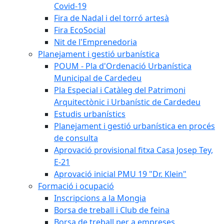
Covid-19
Fira de Nadal i del torró artesà
Fira EcoSocial
Nit de l'Emprenedoria
Planejament i gestió urbanística
POUM - Pla d'Ordenació Urbanística
Municipal de Cardedeu
Pla Especial i Catàleg del Patrimoni
Arquitectònic i Urbanístic de Cardedeu
Estudis urbanístics
Planejament i gestió urbanística en procés
de consulta
Aprovació provisional fitxa Casa Josep Tey,
E-21
Aprovació inicial PMU 19 "Dr. Klein"
Formació i ocupació
Inscripcions a la Mongia
Borsa de treball i Club de feina
Borsa de treball per a empreses