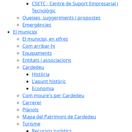
CSETC - Centre de Suport Empresarial i
Tecnològic
Queixes, suggeriments i propostes
Emergències
El municipi
El municipi, en xifres
Com arribar-hi
Equipaments
Entitats i associacions
Cardedeu
Història
L'apunt històric
Economia
Com moure's per Cardedeu
Carrerer
Plànols
Mapa del Patrimoni de Cardedeu
Turisme
Recursos turístics