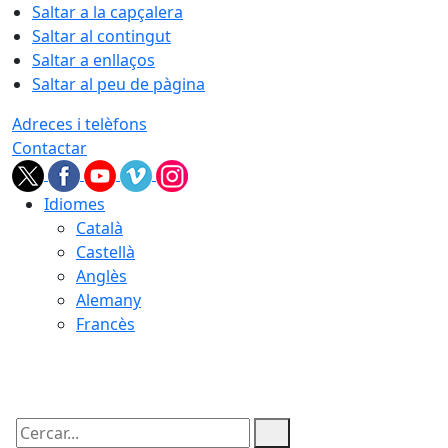
Saltar a la capçalera
Saltar al contingut
Saltar a enllaços
Saltar al peu de pàgina
Adreces i telèfons
Contactar
Idiomes
Català
Castellà
Anglès
Alemany
Francès
06.08.2026 | 05:22