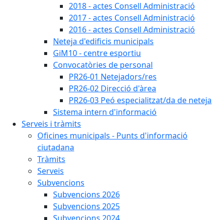
2018 - actes Consell Administració
2017 - actes Consell Administració
2016 - actes Consell Administració
Neteja d'edificis municipals
GiM10 - centre esportiu
Convocatòries de personal
PR26-01 Netejadors/res
PR26-02 Direcció d'àrea
PR26-03 Peó especialitzat/da de neteja
Sistema intern d'informació
Serveis i tràmits
Oficines municipals - Punts d'informació
ciutadana
Tràmits
Serveis
Subvencions
Subvencions 2026
Subvencions 2025
Subvencions 2024