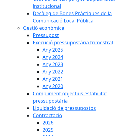
institucional
Decàleg de Bones Pràctiques de la
Comunicació Local Pública
Gestió econòmica
Pressupost
Execució pressupostària trimestral
Any 2025
Any 2024
Any 2023
Any 2022
Any 2021
Any 2020
Compliment objectius estabilitat
pressupostària
Liquidació de pressupostos
Contractació
2026
2025