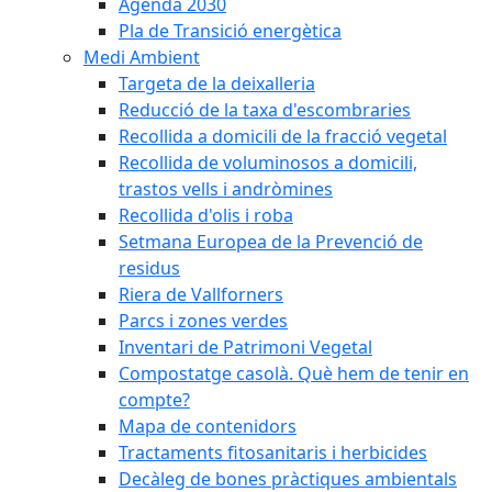
Agenda 2030
Pla de Transició energètica
Medi Ambient
Targeta de la deixalleria
Reducció de la taxa d'escombraries
Recollida a domicili de la fracció vegetal
Recollida de voluminosos a domicili,
trastos vells i andròmines
Recollida d'olis i roba
Setmana Europea de la Prevenció de
residus
Riera de Vallforners
Parcs i zones verdes
Inventari de Patrimoni Vegetal
Compostatge casolà. Què hem de tenir en
compte?
Mapa de contenidors
Tractaments fitosanitaris i herbicides
Decàleg de bones pràctiques ambientals