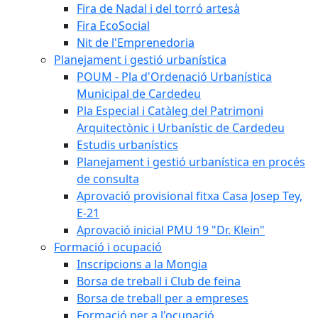
Fira de Nadal i del torró artesà
Fira EcoSocial
Nit de l'Emprenedoria
Planejament i gestió urbanística
POUM - Pla d'Ordenació Urbanística
Municipal de Cardedeu
Pla Especial i Catàleg del Patrimoni
Arquitectònic i Urbanístic de Cardedeu
Estudis urbanístics
Planejament i gestió urbanística en procés
de consulta
Aprovació provisional fitxa Casa Josep Tey,
E-21
Aprovació inicial PMU 19 "Dr. Klein"
Formació i ocupació
Inscripcions a la Mongia
Borsa de treball i Club de feina
Borsa de treball per a empreses
Formació per a l'ocupació