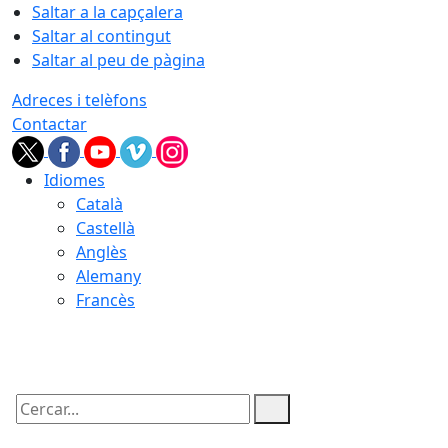
Saltar a la capçalera
Saltar al contingut
Saltar al peu de pàgina
Adreces i telèfons
Contactar
Idiomes
Català
Castellà
Anglès
Alemany
Francès
06.08.2026 | 21:42
Cercar: