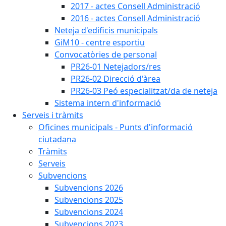
2017 - actes Consell Administració
2016 - actes Consell Administració
Neteja d'edificis municipals
GiM10 - centre esportiu
Convocatòries de personal
PR26-01 Netejadors/res
PR26-02 Direcció d'àrea
PR26-03 Peó especialitzat/da de neteja
Sistema intern d'informació
Serveis i tràmits
Oficines municipals - Punts d'informació
ciutadana
Tràmits
Serveis
Subvencions
Subvencions 2026
Subvencions 2025
Subvencions 2024
Subvencions 2023