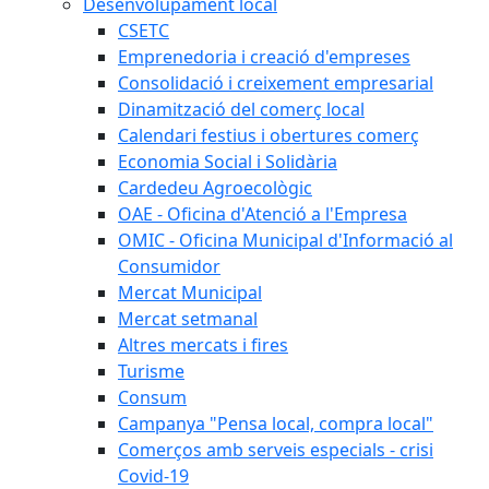
Desenvolupament local
CSETC
Emprenedoria i creació d'empreses
Consolidació i creixement empresarial
Dinamització del comerç local
Calendari festius i obertures comerç
Economia Social i Solidària
Cardedeu Agroecològic
OAE - Oficina d'Atenció a l'Empresa
OMIC - Oficina Municipal d'Informació al
Consumidor
Mercat Municipal
Mercat setmanal
Altres mercats i fires
Turisme
Consum
Campanya "Pensa local, compra local"
Comerços amb serveis especials - crisi
Covid-19