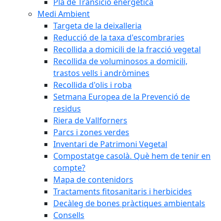
Pla de Transició energètica
Medi Ambient
Targeta de la deixalleria
Reducció de la taxa d'escombraries
Recollida a domicili de la fracció vegetal
Recollida de voluminosos a domicili,
trastos vells i andròmines
Recollida d'olis i roba
Setmana Europea de la Prevenció de
residus
Riera de Vallforners
Parcs i zones verdes
Inventari de Patrimoni Vegetal
Compostatge casolà. Què hem de tenir en
compte?
Mapa de contenidors
Tractaments fitosanitaris i herbicides
Decàleg de bones pràctiques ambientals
Consells