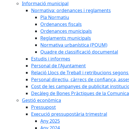
Informació municipal
Normativa: ordenances i reglaments
Pla Normatiu
Ordenances fiscals
Ordenances municipals
Reglaments municipals
Normativa urbanística (POUM)
Quadre de classificació documental
Estudis i informes
Personal de l'Ajuntament
Relació Llocs de Treball i retribucions segon
Personal directiu, càrrecs de confiança, asse
Cost de les campanyes de publicitat instituci
Decàleg de Bones Pràctiques de la Comunicac
Gestió econòmica
Pressupost
Execució pressupostària trimestral
Any 2025
Any 2024