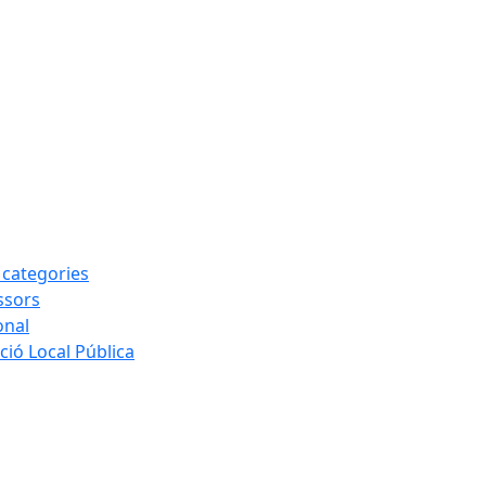
s categories
ssors
onal
ió Local Pública