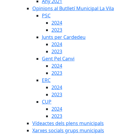
Any 2021
Opinions al Butlletí Municipal La Vila
PSC
2024
2023
Junts per Cardedeu
2024
2023
Gent Pel Canvi
2024
2023
ERC
2024
2023
CUP
2024
2023
Vídeactes dels plens municipals
Xarxes socials grups municipals