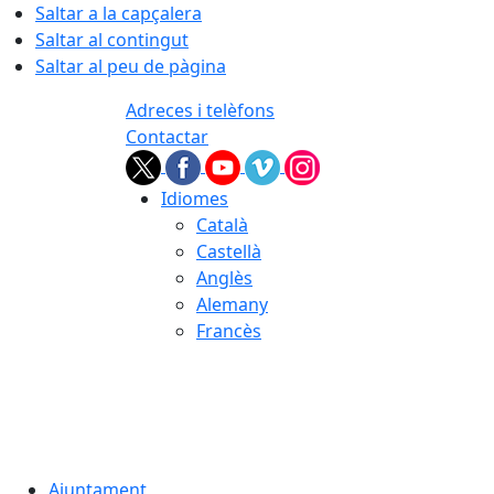
Saltar a la capçalera
Saltar al contingut
Saltar al peu de pàgina
Adreces i telèfons
Contactar
Idiomes
Català
Castellà
Anglès
Alemany
Francès
06.08.2026 | 07:11
Ajuntament