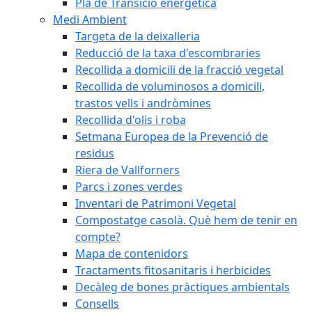
Pla de Transició energètica
Medi Ambient
Targeta de la deixalleria
Reducció de la taxa d'escombraries
Recollida a domicili de la fracció vegetal
Recollida de voluminosos a domicili,
trastos vells i andròmines
Recollida d'olis i roba
Setmana Europea de la Prevenció de
residus
Riera de Vallforners
Parcs i zones verdes
Inventari de Patrimoni Vegetal
Compostatge casolà. Què hem de tenir en
compte?
Mapa de contenidors
Tractaments fitosanitaris i herbicides
Decàleg de bones pràctiques ambientals
Consells