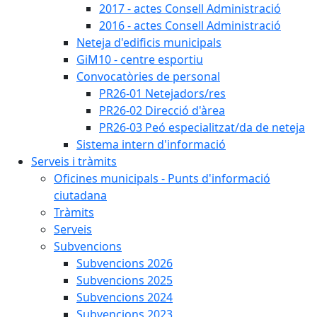
2017 - actes Consell Administració
2016 - actes Consell Administració
Neteja d'edificis municipals
GiM10 - centre esportiu
Convocatòries de personal
PR26-01 Netejadors/res
PR26-02 Direcció d'àrea
PR26-03 Peó especialitzat/da de neteja
Sistema intern d'informació
Serveis i tràmits
Oficines municipals - Punts d'informació
ciutadana
Tràmits
Serveis
Subvencions
Subvencions 2026
Subvencions 2025
Subvencions 2024
Subvencions 2023