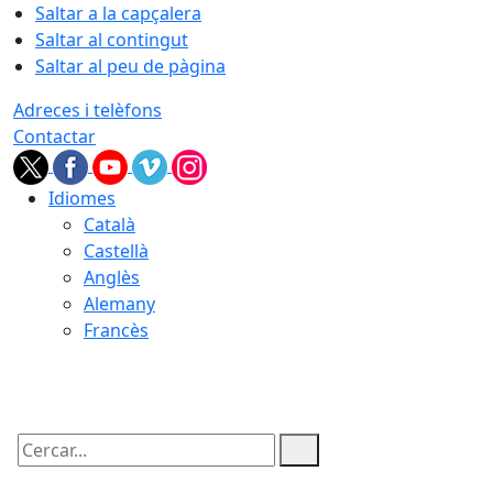
Saltar a la capçalera
Saltar al contingut
Saltar al peu de pàgina
Adreces i telèfons
Contactar
Idiomes
Català
Castellà
Anglès
Alemany
Francès
05.08.2026 | 22:30
Cercar: