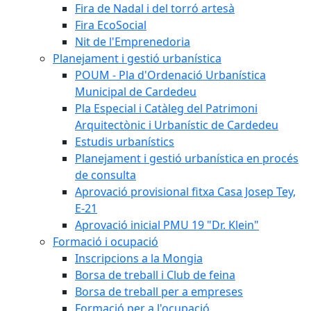
Fira de Nadal i del torró artesà
Fira EcoSocial
Nit de l'Emprenedoria
Planejament i gestió urbanística
POUM - Pla d'Ordenació Urbanística
Municipal de Cardedeu
Pla Especial i Catàleg del Patrimoni
Arquitectònic i Urbanístic de Cardedeu
Estudis urbanístics
Planejament i gestió urbanística en procés
de consulta
Aprovació provisional fitxa Casa Josep Tey,
E-21
Aprovació inicial PMU 19 "Dr. Klein"
Formació i ocupació
Inscripcions a la Mongia
Borsa de treball i Club de feina
Borsa de treball per a empreses
Formació per a l'ocupació