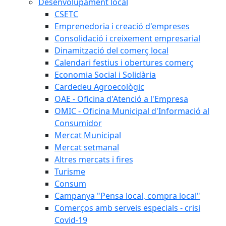
Desenvolupament local
CSETC
Emprenedoria i creació d'empreses
Consolidació i creixement empresarial
Dinamització del comerç local
Calendari festius i obertures comerç
Economia Social i Solidària
Cardedeu Agroecològic
OAE - Oficina d'Atenció a l'Empresa
OMIC - Oficina Municipal d'Informació al
Consumidor
Mercat Municipal
Mercat setmanal
Altres mercats i fires
Turisme
Consum
Campanya "Pensa local, compra local"
Comerços amb serveis especials - crisi
Covid-19