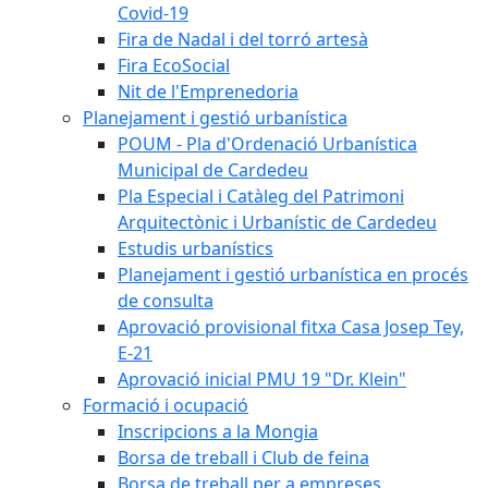
Covid-19
Fira de Nadal i del torró artesà
Fira EcoSocial
Nit de l'Emprenedoria
Planejament i gestió urbanística
POUM - Pla d'Ordenació Urbanística
Municipal de Cardedeu
Pla Especial i Catàleg del Patrimoni
Arquitectònic i Urbanístic de Cardedeu
Estudis urbanístics
Planejament i gestió urbanística en procés
de consulta
Aprovació provisional fitxa Casa Josep Tey,
E-21
Aprovació inicial PMU 19 "Dr. Klein"
Formació i ocupació
Inscripcions a la Mongia
Borsa de treball i Club de feina
Borsa de treball per a empreses