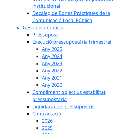
institucional
Decàleg de Bones Pràctiques de la
Comunicació Local Pública
Gestió econòmica
Pressupost
Execució pressupostària trimestral
Any 2025
Any 2024
Any 2023
Any 2022
Any 2021
Any 2020
Compliment objectius estabilitat
pressupostària
Liquidació de pressupostos
Contractació
2026
2025