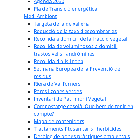
Agenda 2030
Pla de Transició energètica
Medi Ambient
Targeta de la deixalleria
Reducció de la taxa d'escombraries
Recollida a domicili de la fracció vegetal
Recollida de voluminosos a domicili,
trastos vells i andròmines
Recollida d'olis i roba
Setmana Europea de la Prevenció de
residus
Riera de Vallforners
Parcs i zones verdes
Inventari de Patrimoni Vegetal
Compostatge casolà. Què hem de tenir en
compte?
Mapa de contenidors
Tractaments fitosanitaris i herbicides
Decàleg de bones pràctiques ambientals