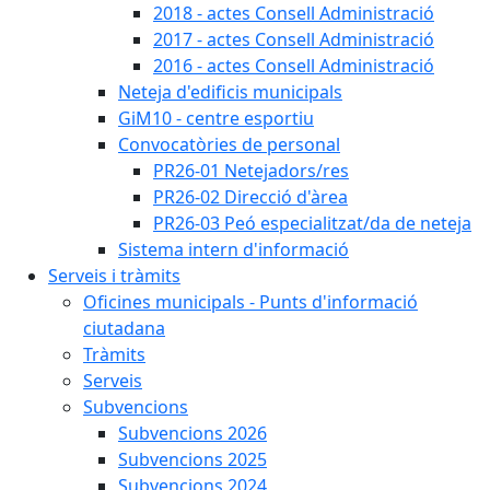
2018 - actes Consell Administració
2017 - actes Consell Administració
2016 - actes Consell Administració
Neteja d'edificis municipals
GiM10 - centre esportiu
Convocatòries de personal
PR26-01 Netejadors/res
PR26-02 Direcció d'àrea
PR26-03 Peó especialitzat/da de neteja
Sistema intern d'informació
Serveis i tràmits
Oficines municipals - Punts d'informació
ciutadana
Tràmits
Serveis
Subvencions
Subvencions 2026
Subvencions 2025
Subvencions 2024