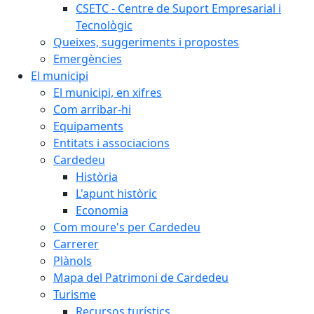
CSETC - Centre de Suport Empresarial i
Tecnològic
Queixes, suggeriments i propostes
Emergències
El municipi
El municipi, en xifres
Com arribar-hi
Equipaments
Entitats i associacions
Cardedeu
Història
L'apunt històric
Economia
Com moure's per Cardedeu
Carrerer
Plànols
Mapa del Patrimoni de Cardedeu
Turisme
Recursos turístics