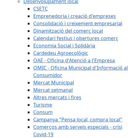
Desenvolupament local
CSETC
Emprenedoria i creació d'empreses
Consolidació i creixement empresarial
Dinamització del comerç local
Calendari festius i obertures comerç
Economia Social i Solidària
Cardedeu Agroecològic
OAE - Oficina d'Atenció a l'Empresa
OMIC - Oficina Municipal d'Informació al
Consumidor
Mercat Municipal
Mercat setmanal
Altres mercats i fires
Turisme
Consum
Campanya "Pensa local, compra local"
Comerços amb serveis especials - crisi
Covid-19