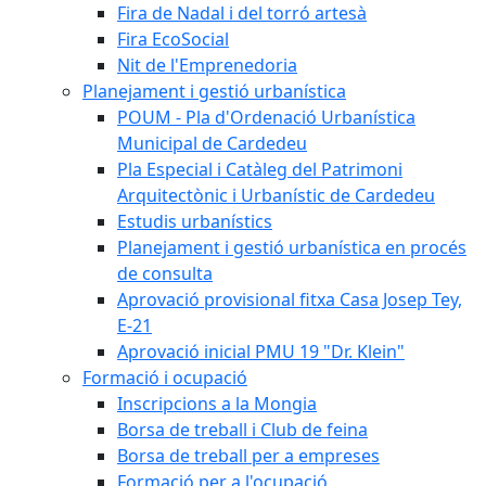
Fira de Nadal i del torró artesà
Fira EcoSocial
Nit de l'Emprenedoria
Planejament i gestió urbanística
POUM - Pla d'Ordenació Urbanística
Municipal de Cardedeu
Pla Especial i Catàleg del Patrimoni
Arquitectònic i Urbanístic de Cardedeu
Estudis urbanístics
Planejament i gestió urbanística en procés
de consulta
Aprovació provisional fitxa Casa Josep Tey,
E-21
Aprovació inicial PMU 19 "Dr. Klein"
Formació i ocupació
Inscripcions a la Mongia
Borsa de treball i Club de feina
Borsa de treball per a empreses
Formació per a l'ocupació