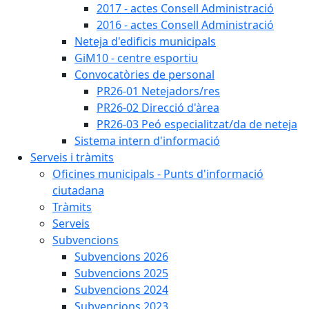
2017 - actes Consell Administració
2016 - actes Consell Administració
Neteja d'edificis municipals
GiM10 - centre esportiu
Convocatòries de personal
PR26-01 Netejadors/res
PR26-02 Direcció d'àrea
PR26-03 Peó especialitzat/da de neteja
Sistema intern d'informació
Serveis i tràmits
Oficines municipals - Punts d'informació
ciutadana
Tràmits
Serveis
Subvencions
Subvencions 2026
Subvencions 2025
Subvencions 2024
Subvencions 2023