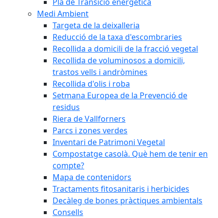
Pla de Transició energètica
Medi Ambient
Targeta de la deixalleria
Reducció de la taxa d'escombraries
Recollida a domicili de la fracció vegetal
Recollida de voluminosos a domicili,
trastos vells i andròmines
Recollida d'olis i roba
Setmana Europea de la Prevenció de
residus
Riera de Vallforners
Parcs i zones verdes
Inventari de Patrimoni Vegetal
Compostatge casolà. Què hem de tenir en
compte?
Mapa de contenidors
Tractaments fitosanitaris i herbicides
Decàleg de bones pràctiques ambientals
Consells