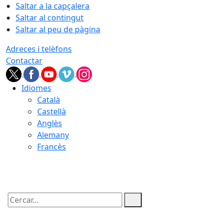
Saltar a la capçalera
Saltar al contingut
Saltar al peu de pàgina
Adreces i telèfons
Contactar
Idiomes
Català
Castellà
Anglès
Alemany
Francès
07.08.2026 | 04:58
Cercar: