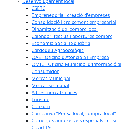
Desenvolupament local
CSETC
Emprenedoria i creació d'empreses
Consolidació i creixement empresarial
Dinamització del comerç local
Calendari festius i obertures comerç
Economia Social i Solidària
Cardedeu Agroecològic
OAE - Oficina d'Atenció a l'Empresa
OMIC - Oficina Municipal d'Informació al
Consumidor
Mercat Municipal
Mercat setmanal
Altres mercats i fires
Turisme
Consum
Campanya "Pensa local, compra local"
Comerços amb serveis especials - crisi
Covid-19