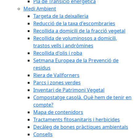
Pla de Transició energètica
Medi Ambient
Targeta de la deixalleria
Reducció de la taxa d'escombraries
Recollida a domicili de la fracció vegetal
Recollida de voluminosos a domicili,
trastos vells i andròmines
Recollida d'olis i roba
Setmana Europea de la Prevenció de
residus
Riera de Vallforners
Parcs i zones verdes
Inventari de Patrimoni Vegetal
Compostatge casolà. Què hem de tenir en
compte?
Mapa de contenidors
Tractaments fitosanitaris i herbicides
Decàleg de bones pràctiques ambientals
Consells