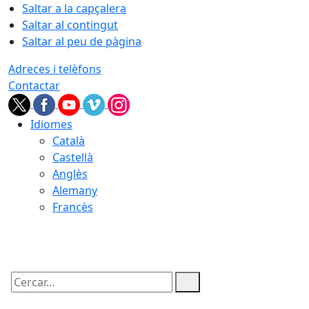
Saltar a la capçalera
Saltar al contingut
Saltar al peu de pàgina
Adreces i telèfons
Contactar
Idiomes
Català
Castellà
Anglès
Alemany
Francès
07.08.2026 | 03:58
Cercar: