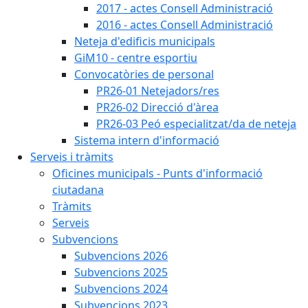
2017 - actes Consell Administració
2016 - actes Consell Administració
Neteja d'edificis municipals
GiM10 - centre esportiu
Convocatòries de personal
PR26-01 Netejadors/res
PR26-02 Direcció d'àrea
PR26-03 Peó especialitzat/da de neteja
Sistema intern d'informació
Serveis i tràmits
Oficines municipals - Punts d'informació
ciutadana
Tràmits
Serveis
Subvencions
Subvencions 2026
Subvencions 2025
Subvencions 2024
Subvencions 2023