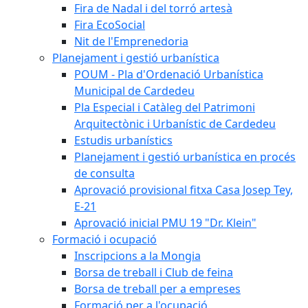
Fira de Nadal i del torró artesà
Fira EcoSocial
Nit de l'Emprenedoria
Planejament i gestió urbanística
POUM - Pla d'Ordenació Urbanística
Municipal de Cardedeu
Pla Especial i Catàleg del Patrimoni
Arquitectònic i Urbanístic de Cardedeu
Estudis urbanístics
Planejament i gestió urbanística en procés
de consulta
Aprovació provisional fitxa Casa Josep Tey,
E-21
Aprovació inicial PMU 19 "Dr. Klein"
Formació i ocupació
Inscripcions a la Mongia
Borsa de treball i Club de feina
Borsa de treball per a empreses
Formació per a l'ocupació