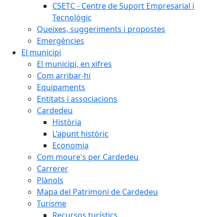
CSETC - Centre de Suport Empresarial i
Tecnològic
Queixes, suggeriments i propostes
Emergències
El municipi
El municipi, en xifres
Com arribar-hi
Equipaments
Entitats i associacions
Cardedeu
Història
L'apunt històric
Economia
Com moure's per Cardedeu
Carrerer
Plànols
Mapa del Patrimoni de Cardedeu
Turisme
Recursos turístics