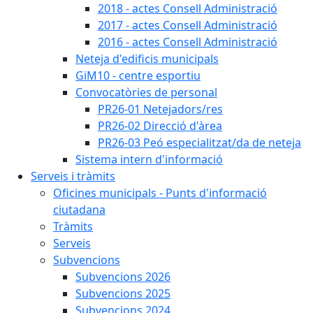
2018 - actes Consell Administració
2017 - actes Consell Administració
2016 - actes Consell Administració
Neteja d'edificis municipals
GiM10 - centre esportiu
Convocatòries de personal
PR26-01 Netejadors/res
PR26-02 Direcció d'àrea
PR26-03 Peó especialitzat/da de neteja
Sistema intern d'informació
Serveis i tràmits
Oficines municipals - Punts d'informació
ciutadana
Tràmits
Serveis
Subvencions
Subvencions 2026
Subvencions 2025
Subvencions 2024