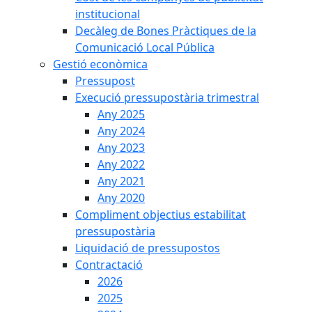
institucional
Decàleg de Bones Pràctiques de la
Comunicació Local Pública
Gestió econòmica
Pressupost
Execució pressupostària trimestral
Any 2025
Any 2024
Any 2023
Any 2022
Any 2021
Any 2020
Compliment objectius estabilitat
pressupostària
Liquidació de pressupostos
Contractació
2026
2025