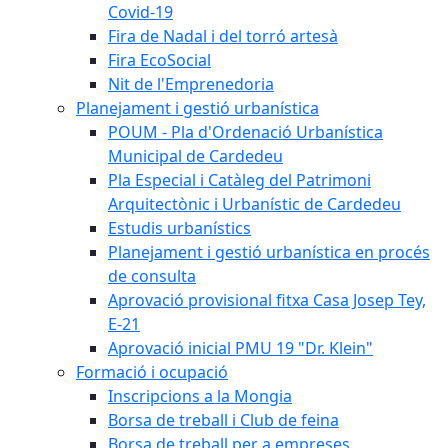
Covid-19
Fira de Nadal i del torró artesà
Fira EcoSocial
Nit de l'Emprenedoria
Planejament i gestió urbanística
POUM - Pla d'Ordenació Urbanística
Municipal de Cardedeu
Pla Especial i Catàleg del Patrimoni
Arquitectònic i Urbanístic de Cardedeu
Estudis urbanístics
Planejament i gestió urbanística en procés
de consulta
Aprovació provisional fitxa Casa Josep Tey,
E-21
Aprovació inicial PMU 19 "Dr. Klein"
Formació i ocupació
Inscripcions a la Mongia
Borsa de treball i Club de feina
Borsa de treball per a empreses