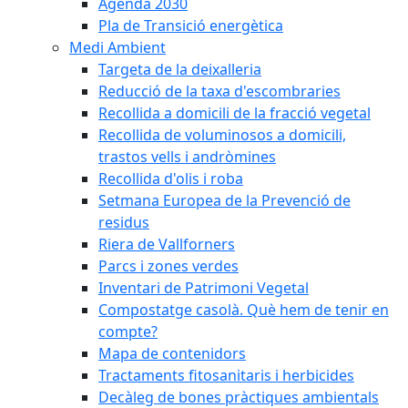
Agenda 2030
Pla de Transició energètica
Medi Ambient
Targeta de la deixalleria
Reducció de la taxa d'escombraries
Recollida a domicili de la fracció vegetal
Recollida de voluminosos a domicili,
trastos vells i andròmines
Recollida d'olis i roba
Setmana Europea de la Prevenció de
residus
Riera de Vallforners
Parcs i zones verdes
Inventari de Patrimoni Vegetal
Compostatge casolà. Què hem de tenir en
compte?
Mapa de contenidors
Tractaments fitosanitaris i herbicides
Decàleg de bones pràctiques ambientals