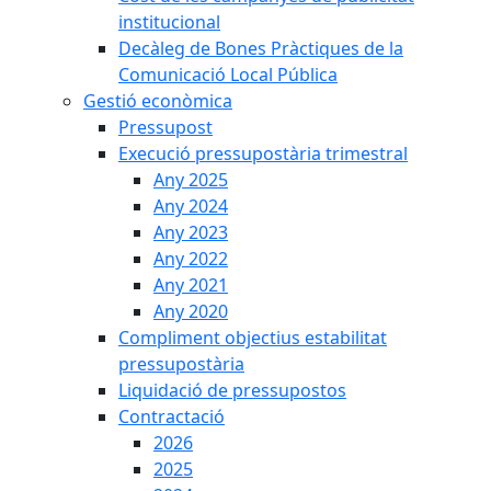
institucional
Decàleg de Bones Pràctiques de la
Comunicació Local Pública
Gestió econòmica
Pressupost
Execució pressupostària trimestral
Any 2025
Any 2024
Any 2023
Any 2022
Any 2021
Any 2020
Compliment objectius estabilitat
pressupostària
Liquidació de pressupostos
Contractació
2026
2025