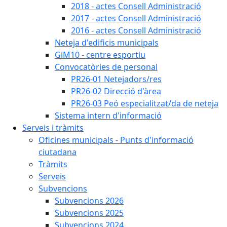
2018 - actes Consell Administració
2017 - actes Consell Administració
2016 - actes Consell Administració
Neteja d'edificis municipals
GiM10 - centre esportiu
Convocatòries de personal
PR26-01 Netejadors/res
PR26-02 Direcció d'àrea
PR26-03 Peó especialitzat/da de neteja
Sistema intern d'informació
Serveis i tràmits
Oficines municipals - Punts d'informació
ciutadana
Tràmits
Serveis
Subvencions
Subvencions 2026
Subvencions 2025
Subvencions 2024