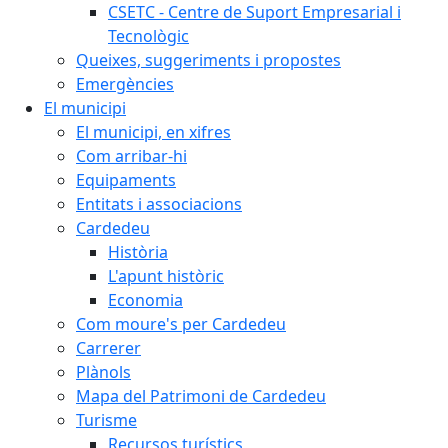
CSETC - Centre de Suport Empresarial i
Tecnològic
Queixes, suggeriments i propostes
Emergències
El municipi
El municipi, en xifres
Com arribar-hi
Equipaments
Entitats i associacions
Cardedeu
Història
L'apunt històric
Economia
Com moure's per Cardedeu
Carrerer
Plànols
Mapa del Patrimoni de Cardedeu
Turisme
Recursos turístics