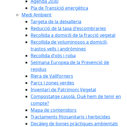
Agenda 2030
Pla de Transició energètica
Medi Ambient
Targeta de la deixalleria
Reducció de la taxa d'escombraries
Recollida a domicili de la fracció vegetal
Recollida de voluminosos a domicili,
trastos vells i andròmines
Recollida d'olis i roba
Setmana Europea de la Prevenció de
residus
Riera de Vallforners
Parcs i zones verdes
Inventari de Patrimoni Vegetal
Compostatge casolà. Què hem de tenir en
compte?
Mapa de contenidors
Tractaments fitosanitaris i herbicides
Decàleg de bones pràctiques ambientals