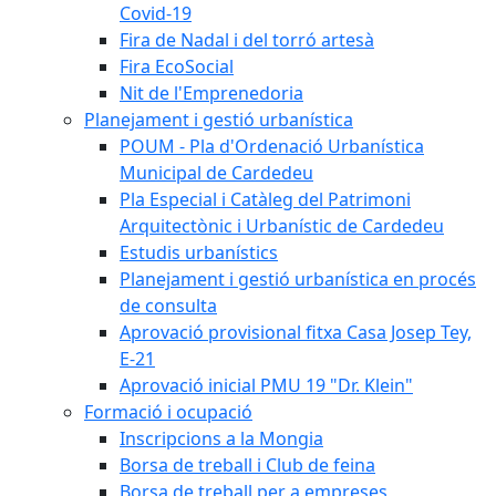
Covid-19
Fira de Nadal i del torró artesà
Fira EcoSocial
Nit de l'Emprenedoria
Planejament i gestió urbanística
POUM - Pla d'Ordenació Urbanística
Municipal de Cardedeu
Pla Especial i Catàleg del Patrimoni
Arquitectònic i Urbanístic de Cardedeu
Estudis urbanístics
Planejament i gestió urbanística en procés
de consulta
Aprovació provisional fitxa Casa Josep Tey,
E-21
Aprovació inicial PMU 19 "Dr. Klein"
Formació i ocupació
Inscripcions a la Mongia
Borsa de treball i Club de feina
Borsa de treball per a empreses