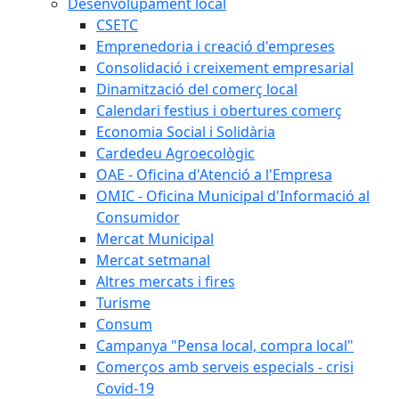
Desenvolupament local
CSETC
Emprenedoria i creació d'empreses
Consolidació i creixement empresarial
Dinamització del comerç local
Calendari festius i obertures comerç
Economia Social i Solidària
Cardedeu Agroecològic
OAE - Oficina d'Atenció a l'Empresa
OMIC - Oficina Municipal d'Informació al
Consumidor
Mercat Municipal
Mercat setmanal
Altres mercats i fires
Turisme
Consum
Campanya "Pensa local, compra local"
Comerços amb serveis especials - crisi
Covid-19