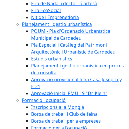
Fira de Nadal i del torró artesà
Fira EcoSocial
Nit de l'Emprenedoria
Planejament i gestió urbanística
POUM - Pla d'Ordenació Urbanística
Municipal de Cardedeu
Pla Especial i Catàleg del Patrimoni
Arquitectònic i Urbanístic de Cardedeu
Estudis urbanístics
Planejament i gestió urbanística en procés
de consulta
Aprovació provisional fitxa Casa Josep Tey,
E-21
Aprovació inicial PMU 19 "Dr. Klein"
Formació i ocupació
Inscripcions a la Mongia
Borsa de treball i Club de feina
Borsa de treball per a empreses
Formació per a l'ocupació