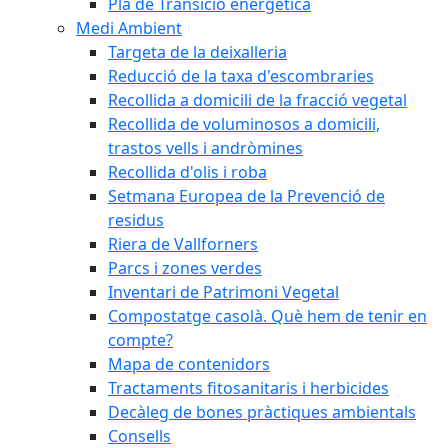
Pla de Transició energètica
Medi Ambient
Targeta de la deixalleria
Reducció de la taxa d'escombraries
Recollida a domicili de la fracció vegetal
Recollida de voluminosos a domicili,
trastos vells i andròmines
Recollida d'olis i roba
Setmana Europea de la Prevenció de
residus
Riera de Vallforners
Parcs i zones verdes
Inventari de Patrimoni Vegetal
Compostatge casolà. Què hem de tenir en
compte?
Mapa de contenidors
Tractaments fitosanitaris i herbicides
Decàleg de bones pràctiques ambientals
Consells