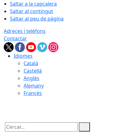
Saltar a la capçalera
Saltar al contingut
Saltar al peu de pàgina
Adreces i telèfons
Contactar
Idiomes
Català
Castellà
Anglès
Alemany
Francès
10.08.2026 | 15:03
Cercar: