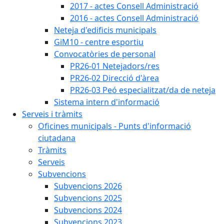
2017 - actes Consell Administració
2016 - actes Consell Administració
Neteja d'edificis municipals
GiM10 - centre esportiu
Convocatòries de personal
PR26-01 Netejadors/res
PR26-02 Direcció d'àrea
PR26-03 Peó especialitzat/da de neteja
Sistema intern d'informació
Serveis i tràmits
Oficines municipals - Punts d'informació
ciutadana
Tràmits
Serveis
Subvencions
Subvencions 2026
Subvencions 2025
Subvencions 2024
Subvencions 2023