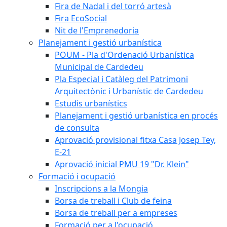
Fira de Nadal i del torró artesà
Fira EcoSocial
Nit de l'Emprenedoria
Planejament i gestió urbanística
POUM - Pla d'Ordenació Urbanística
Municipal de Cardedeu
Pla Especial i Catàleg del Patrimoni
Arquitectònic i Urbanístic de Cardedeu
Estudis urbanístics
Planejament i gestió urbanística en procés
de consulta
Aprovació provisional fitxa Casa Josep Tey,
E-21
Aprovació inicial PMU 19 "Dr. Klein"
Formació i ocupació
Inscripcions a la Mongia
Borsa de treball i Club de feina
Borsa de treball per a empreses
Formació per a l'ocupació