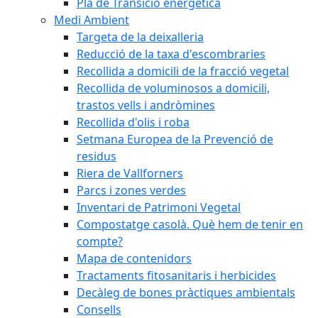
Pla de Transició energètica
Medi Ambient
Targeta de la deixalleria
Reducció de la taxa d'escombraries
Recollida a domicili de la fracció vegetal
Recollida de voluminosos a domicili,
trastos vells i andròmines
Recollida d'olis i roba
Setmana Europea de la Prevenció de
residus
Riera de Vallforners
Parcs i zones verdes
Inventari de Patrimoni Vegetal
Compostatge casolà. Què hem de tenir en
compte?
Mapa de contenidors
Tractaments fitosanitaris i herbicides
Decàleg de bones pràctiques ambientals
Consells