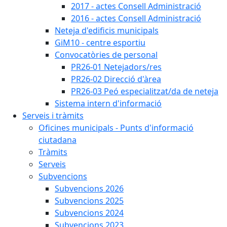
2017 - actes Consell Administració
2016 - actes Consell Administració
Neteja d'edificis municipals
GiM10 - centre esportiu
Convocatòries de personal
PR26-01 Netejadors/res
PR26-02 Direcció d'àrea
PR26-03 Peó especialitzat/da de neteja
Sistema intern d'informació
Serveis i tràmits
Oficines municipals - Punts d'informació
ciutadana
Tràmits
Serveis
Subvencions
Subvencions 2026
Subvencions 2025
Subvencions 2024
Subvencions 2023