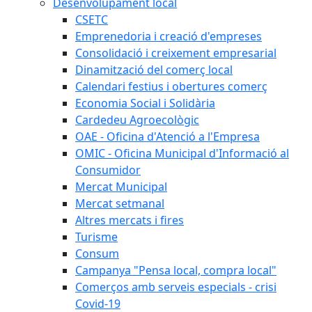
Desenvolupament local
CSETC
Emprenedoria i creació d'empreses
Consolidació i creixement empresarial
Dinamització del comerç local
Calendari festius i obertures comerç
Economia Social i Solidària
Cardedeu Agroecològic
OAE - Oficina d'Atenció a l'Empresa
OMIC - Oficina Municipal d'Informació al
Consumidor
Mercat Municipal
Mercat setmanal
Altres mercats i fires
Turisme
Consum
Campanya "Pensa local, compra local"
Comerços amb serveis especials - crisi
Covid-19