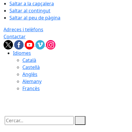
Saltar a la capçalera
Saltar al contingut
Saltar al peu de pàgina
Adreces i telèfons
Contactar
Idiomes
Català
Castellà
Anglès
Alemany
Francès
07.08.2026 | 15:40
Cercar: