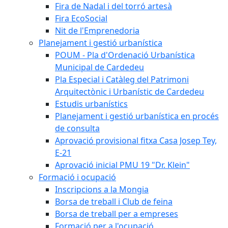
Fira de Nadal i del torró artesà
Fira EcoSocial
Nit de l'Emprenedoria
Planejament i gestió urbanística
POUM - Pla d'Ordenació Urbanística
Municipal de Cardedeu
Pla Especial i Catàleg del Patrimoni
Arquitectònic i Urbanístic de Cardedeu
Estudis urbanístics
Planejament i gestió urbanística en procés
de consulta
Aprovació provisional fitxa Casa Josep Tey,
E-21
Aprovació inicial PMU 19 "Dr. Klein"
Formació i ocupació
Inscripcions a la Mongia
Borsa de treball i Club de feina
Borsa de treball per a empreses
Formació per a l'ocupació