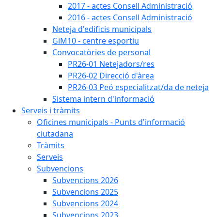
2017 - actes Consell Administració
2016 - actes Consell Administració
Neteja d'edificis municipals
GiM10 - centre esportiu
Convocatòries de personal
PR26-01 Netejadors/res
PR26-02 Direcció d'àrea
PR26-03 Peó especialitzat/da de neteja
Sistema intern d'informació
Serveis i tràmits
Oficines municipals - Punts d'informació
ciutadana
Tràmits
Serveis
Subvencions
Subvencions 2026
Subvencions 2025
Subvencions 2024
Subvencions 2023