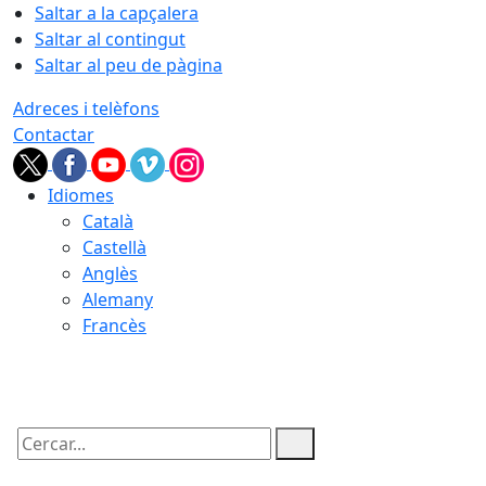
Saltar a la capçalera
Saltar al contingut
Saltar al peu de pàgina
Adreces i telèfons
Contactar
Idiomes
Català
Castellà
Anglès
Alemany
Francès
07.08.2026 | 03:20
Cercar: