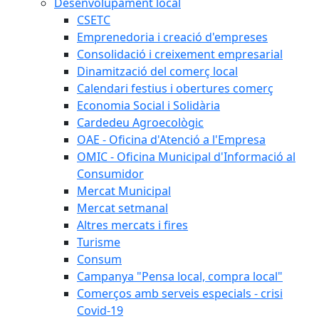
Desenvolupament local
CSETC
Emprenedoria i creació d'empreses
Consolidació i creixement empresarial
Dinamització del comerç local
Calendari festius i obertures comerç
Economia Social i Solidària
Cardedeu Agroecològic
OAE - Oficina d'Atenció a l'Empresa
OMIC - Oficina Municipal d'Informació al
Consumidor
Mercat Municipal
Mercat setmanal
Altres mercats i fires
Turisme
Consum
Campanya "Pensa local, compra local"
Comerços amb serveis especials - crisi
Covid-19