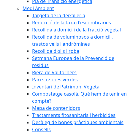
Pla de Transició energètica
Medi Ambient
Targeta de la deixalleria
Reducció de la taxa d'escombraries
Recollida a domicili de la fracció vegetal
Recollida de voluminosos a domicili,
trastos vells i andròmines
Recollida d'olis i roba
Setmana Europea de la Prevenció de
residus
Riera de Vallforners
Parcs i zones verdes
Inventari de Patrimoni Vegetal
Compostatge casolà. Què hem de tenir en
compte?
Mapa de contenidors
Tractaments fitosanitaris i herbicides
Decàleg de bones pràctiques ambientals
Consells