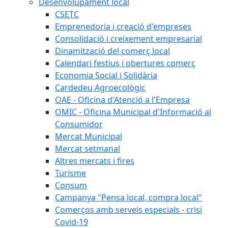
Desenvolupament local
CSETC
Emprenedoria i creació d'empreses
Consolidació i creixement empresarial
Dinamització del comerç local
Calendari festius i obertures comerç
Economia Social i Solidària
Cardedeu Agroecològic
OAE - Oficina d'Atenció a l'Empresa
OMIC - Oficina Municipal d'Informació al
Consumidor
Mercat Municipal
Mercat setmanal
Altres mercats i fires
Turisme
Consum
Campanya "Pensa local, compra local"
Comerços amb serveis especials - crisi
Covid-19