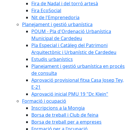
Fira de Nadal i del torró artesà
Fira EcoSocial
Nit de l'Emprenedoria
Planejament i gestió urbanística
POUM - Pla d'Ordenació Urbanística
Municipal de Cardedeu
Pla Especial i Catàleg del Patrimoni
Arquitectònic i Urbanístic de Cardedeu
Estudis urbanístics
Planejament i gestió urbanística en procés
de consulta
Aprovació provisional fitxa Casa Josep Tey,
E-21
Aprovació inicial PMU 19 "Dr. Klein"
Formació i ocupació
Inscripcions a la Mongia
Borsa de treball i Club de feina
Borsa de treball per a empreses
Formació per a l'ocupació