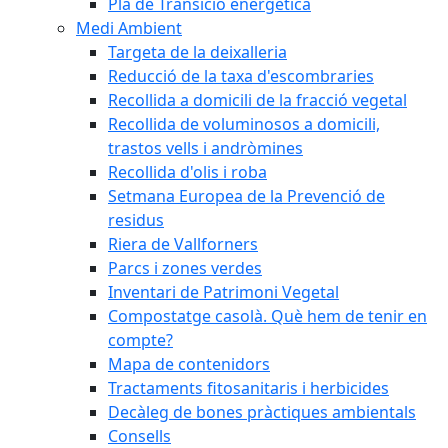
Pla de Transició energètica
Medi Ambient
Targeta de la deixalleria
Reducció de la taxa d'escombraries
Recollida a domicili de la fracció vegetal
Recollida de voluminosos a domicili,
trastos vells i andròmines
Recollida d'olis i roba
Setmana Europea de la Prevenció de
residus
Riera de Vallforners
Parcs i zones verdes
Inventari de Patrimoni Vegetal
Compostatge casolà. Què hem de tenir en
compte?
Mapa de contenidors
Tractaments fitosanitaris i herbicides
Decàleg de bones pràctiques ambientals
Consells