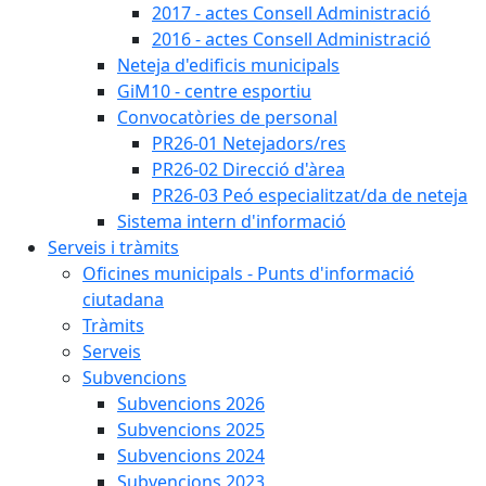
2017 - actes Consell Administració
2016 - actes Consell Administració
Neteja d'edificis municipals
GiM10 - centre esportiu
Convocatòries de personal
PR26-01 Netejadors/res
PR26-02 Direcció d'àrea
PR26-03 Peó especialitzat/da de neteja
Sistema intern d'informació
Serveis i tràmits
Oficines municipals - Punts d'informació
ciutadana
Tràmits
Serveis
Subvencions
Subvencions 2026
Subvencions 2025
Subvencions 2024
Subvencions 2023