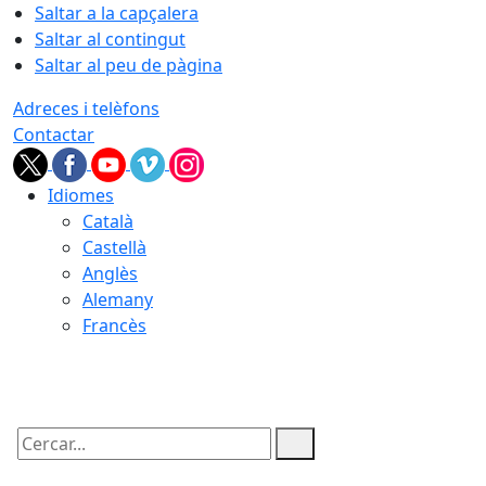
Saltar a la capçalera
Saltar al contingut
Saltar al peu de pàgina
Adreces i telèfons
Contactar
Idiomes
Català
Castellà
Anglès
Alemany
Francès
06.08.2026 | 06:50
Cercar: