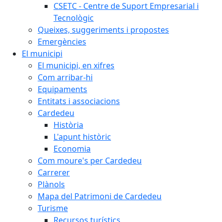
CSETC - Centre de Suport Empresarial i
Tecnològic
Queixes, suggeriments i propostes
Emergències
El municipi
El municipi, en xifres
Com arribar-hi
Equipaments
Entitats i associacions
Cardedeu
Història
L'apunt històric
Economia
Com moure's per Cardedeu
Carrerer
Plànols
Mapa del Patrimoni de Cardedeu
Turisme
Recursos turístics