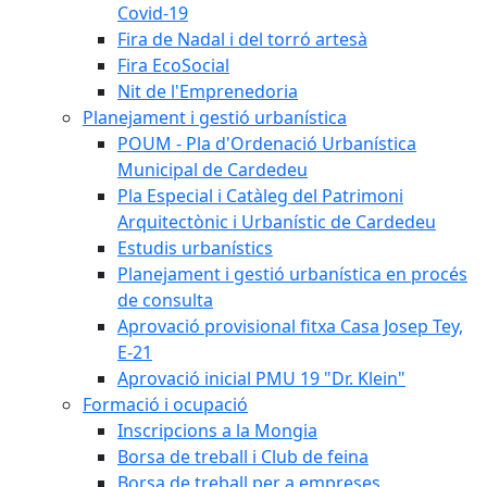
Covid-19
Fira de Nadal i del torró artesà
Fira EcoSocial
Nit de l'Emprenedoria
Planejament i gestió urbanística
POUM - Pla d'Ordenació Urbanística
Municipal de Cardedeu
Pla Especial i Catàleg del Patrimoni
Arquitectònic i Urbanístic de Cardedeu
Estudis urbanístics
Planejament i gestió urbanística en procés
de consulta
Aprovació provisional fitxa Casa Josep Tey,
E-21
Aprovació inicial PMU 19 "Dr. Klein"
Formació i ocupació
Inscripcions a la Mongia
Borsa de treball i Club de feina
Borsa de treball per a empreses