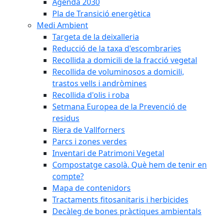
Agenda 2030
Pla de Transició energètica
Medi Ambient
Targeta de la deixalleria
Reducció de la taxa d'escombraries
Recollida a domicili de la fracció vegetal
Recollida de voluminosos a domicili,
trastos vells i andròmines
Recollida d'olis i roba
Setmana Europea de la Prevenció de
residus
Riera de Vallforners
Parcs i zones verdes
Inventari de Patrimoni Vegetal
Compostatge casolà. Què hem de tenir en
compte?
Mapa de contenidors
Tractaments fitosanitaris i herbicides
Decàleg de bones pràctiques ambientals