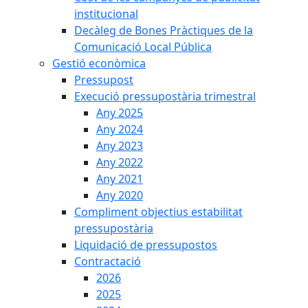
institucional
Decàleg de Bones Pràctiques de la
Comunicació Local Pública
Gestió econòmica
Pressupost
Execució pressupostària trimestral
Any 2025
Any 2024
Any 2023
Any 2022
Any 2021
Any 2020
Compliment objectius estabilitat
pressupostària
Liquidació de pressupostos
Contractació
2026
2025