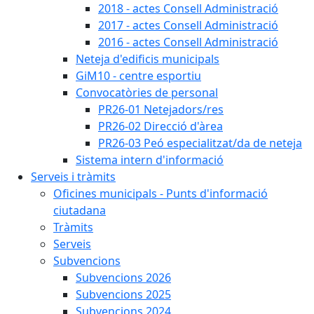
2018 - actes Consell Administració
2017 - actes Consell Administració
2016 - actes Consell Administració
Neteja d'edificis municipals
GiM10 - centre esportiu
Convocatòries de personal
PR26-01 Netejadors/res
PR26-02 Direcció d'àrea
PR26-03 Peó especialitzat/da de neteja
Sistema intern d'informació
Serveis i tràmits
Oficines municipals - Punts d'informació
ciutadana
Tràmits
Serveis
Subvencions
Subvencions 2026
Subvencions 2025
Subvencions 2024