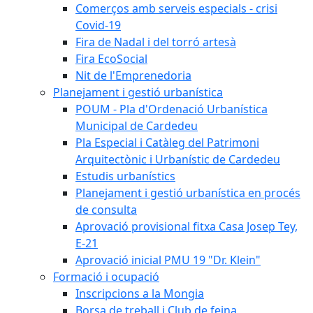
Comerços amb serveis especials - crisi
Covid-19
Fira de Nadal i del torró artesà
Fira EcoSocial
Nit de l'Emprenedoria
Planejament i gestió urbanística
POUM - Pla d'Ordenació Urbanística
Municipal de Cardedeu
Pla Especial i Catàleg del Patrimoni
Arquitectònic i Urbanístic de Cardedeu
Estudis urbanístics
Planejament i gestió urbanística en procés
de consulta
Aprovació provisional fitxa Casa Josep Tey,
E-21
Aprovació inicial PMU 19 "Dr. Klein"
Formació i ocupació
Inscripcions a la Mongia
Borsa de treball i Club de feina