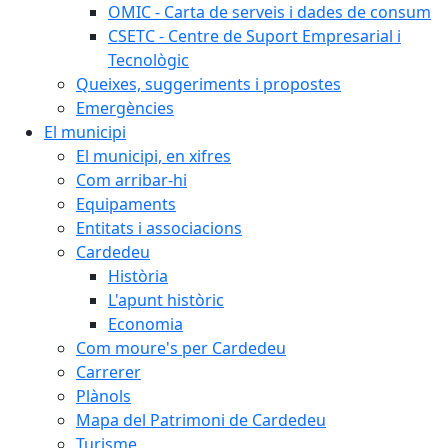
OMIC - Carta de serveis i dades de consum
CSETC - Centre de Suport Empresarial i
Tecnològic
Queixes, suggeriments i propostes
Emergències
El municipi
El municipi, en xifres
Com arribar-hi
Equipaments
Entitats i associacions
Cardedeu
Història
L'apunt històric
Economia
Com moure's per Cardedeu
Carrerer
Plànols
Mapa del Patrimoni de Cardedeu
Turisme