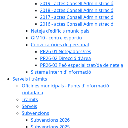
2019 - actes Consell Administració
2018 - actes Consell Administració
2017 - actes Consell Administració
2016 - actes Consell Administració
Neteja d'edificis municipals
GiM10 - centre esportiu
Convocatòries de personal
PR26-01 Netejadors/res
PR26-02 Direcció d'àrea
PR26-03 Peó especialitzat/da de neteja
Sistema intern d'informació
Serveis i tràmits
Oficines municipals - Punts d'informació
ciutadana
Tràmits
Serveis
Subvencions
Subvencions 2026
Subvencions 2025