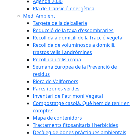
Agenda 2030
Pla de Transició energètica
Medi Ambient
Targeta de la deixalleria
Reducció de la taxa d'escombraries
Recollida a domicili de la fracció vegetal
Recollida de voluminosos a domicili,
trastos vells i andròmines
Recollida d'olis i roba
Setmana Europea de la Prevenció de
residus
Riera de Vallforners
Parcs i zones verdes
Inventari de Patrimoni Vegetal
Compostatge casolà. Què hem de tenir en
compte?
Mapa de contenidors
Tractaments fitosanitaris i herbicides
Decàleg de bones pràctiques ambientals