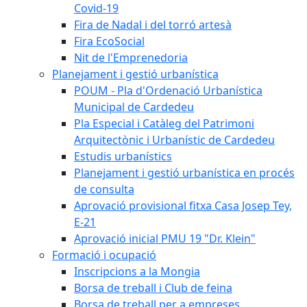
Covid-19
Fira de Nadal i del torró artesà
Fira EcoSocial
Nit de l'Emprenedoria
Planejament i gestió urbanística
POUM - Pla d'Ordenació Urbanística
Municipal de Cardedeu
Pla Especial i Catàleg del Patrimoni
Arquitectònic i Urbanístic de Cardedeu
Estudis urbanístics
Planejament i gestió urbanística en procés
de consulta
Aprovació provisional fitxa Casa Josep Tey,
E-21
Aprovació inicial PMU 19 "Dr. Klein"
Formació i ocupació
Inscripcions a la Mongia
Borsa de treball i Club de feina
Borsa de treball per a empreses