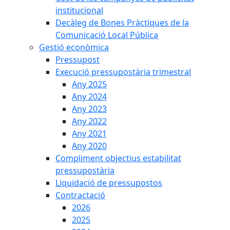
institucional
Decàleg de Bones Pràctiques de la
Comunicació Local Pública
Gestió econòmica
Pressupost
Execució pressupostària trimestral
Any 2025
Any 2024
Any 2023
Any 2022
Any 2021
Any 2020
Compliment objectius estabilitat
pressupostària
Liquidació de pressupostos
Contractació
2026
2025