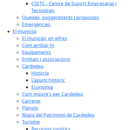
CSETC - Centre de Suport Empresarial i
Tecnològic
Queixes, suggeriments i propostes
Emergències
El municipi
El municipi, en xifres
Com arribar-hi
Equipaments
Entitats i associacions
Cardedeu
Història
L'apunt històric
Economia
Com moure's per Cardedeu
Carrerer
Plànols
Mapa del Patrimoni de Cardedeu
Turisme
Recursos turístics