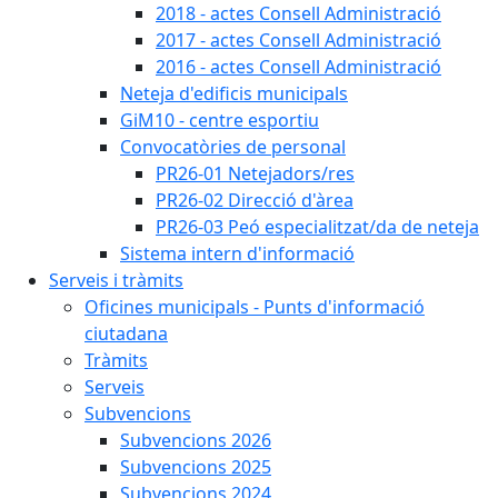
2018 - actes Consell Administració
2017 - actes Consell Administració
2016 - actes Consell Administració
Neteja d'edificis municipals
GiM10 - centre esportiu
Convocatòries de personal
PR26-01 Netejadors/res
PR26-02 Direcció d'àrea
PR26-03 Peó especialitzat/da de neteja
Sistema intern d'informació
Serveis i tràmits
Oficines municipals - Punts d'informació
ciutadana
Tràmits
Serveis
Subvencions
Subvencions 2026
Subvencions 2025
Subvencions 2024