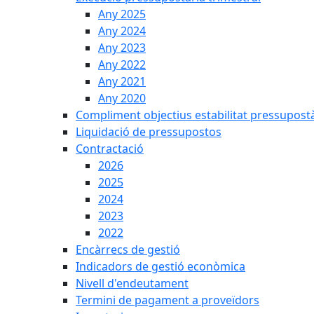
Any 2025
Any 2024
Any 2023
Any 2022
Any 2021
Any 2020
Compliment objectius estabilitat pressupost
Liquidació de pressupostos
Contractació
2026
2025
2024
2023
2022
Encàrrecs de gestió
Indicadors de gestió econòmica
Nivell d'endeutament
Termini de pagament a proveïdors