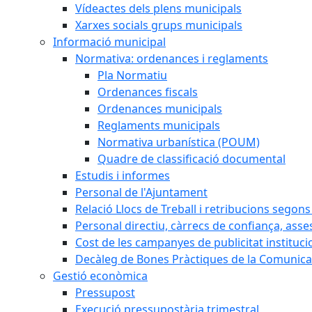
Vídeactes dels plens municipals
Xarxes socials grups municipals
Informació municipal
Normativa: ordenances i reglaments
Pla Normatiu
Ordenances fiscals
Ordenances municipals
Reglaments municipals
Normativa urbanística (POUM)
Quadre de classificació documental
Estudis i informes
Personal de l'Ajuntament
Relació Llocs de Treball i retribucions segon
Personal directiu, càrrecs de confiança, asse
Cost de les campanyes de publicitat instituci
Decàleg de Bones Pràctiques de la Comunicac
Gestió econòmica
Pressupost
Execució pressupostària trimestral