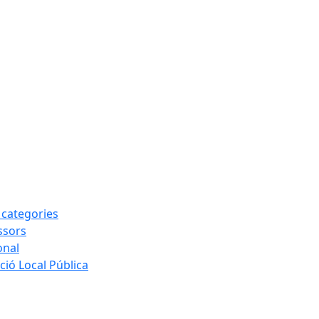
s categories
ssors
onal
ió Local Pública