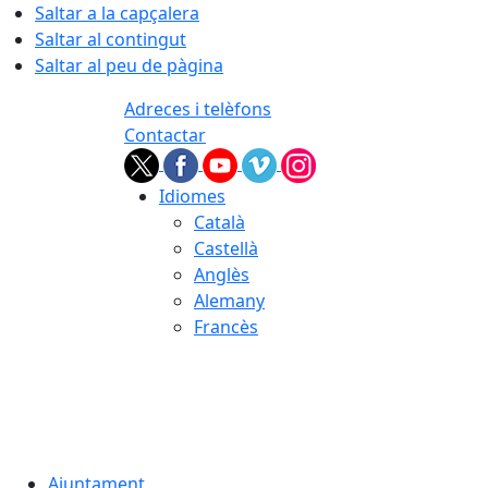
Saltar a la capçalera
Saltar al contingut
Saltar al peu de pàgina
Adreces i telèfons
Contactar
Idiomes
Català
Castellà
Anglès
Alemany
Francès
09.08.2026 | 14:35
Ajuntament