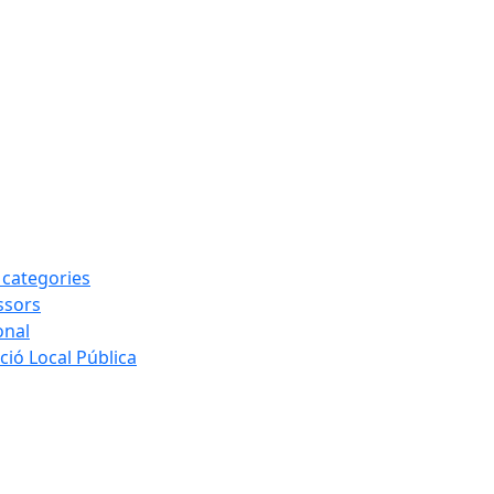
s categories
ssors
onal
ió Local Pública