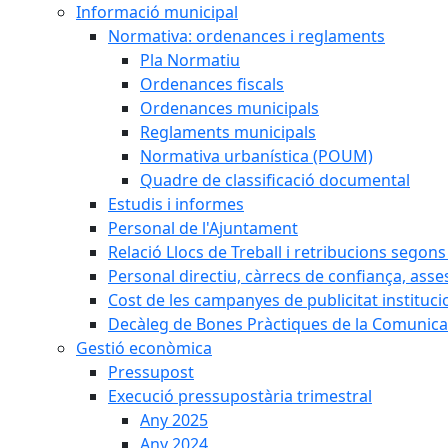
Informació municipal
Normativa: ordenances i reglaments
Pla Normatiu
Ordenances fiscals
Ordenances municipals
Reglaments municipals
Normativa urbanística (POUM)
Quadre de classificació documental
Estudis i informes
Personal de l'Ajuntament
Relació Llocs de Treball i retribucions segon
Personal directiu, càrrecs de confiança, asse
Cost de les campanyes de publicitat instituci
Decàleg de Bones Pràctiques de la Comunicac
Gestió econòmica
Pressupost
Execució pressupostària trimestral
Any 2025
Any 2024