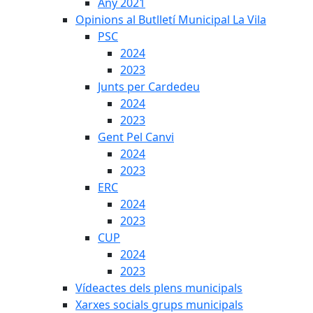
Any 2021
Opinions al Butlletí Municipal La Vila
PSC
2024
2023
Junts per Cardedeu
2024
2023
Gent Pel Canvi
2024
2023
ERC
2024
2023
CUP
2024
2023
Vídeactes dels plens municipals
Xarxes socials grups municipals