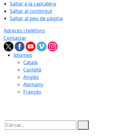
Saltar a la capçalera
Saltar al contingut
Saltar al peu de pàgina
Adreces i telèfons
Contactar
Idiomes
Català
Castellà
Anglès
Alemany
Francès
08.08.2026 | 03:55
Cercar: