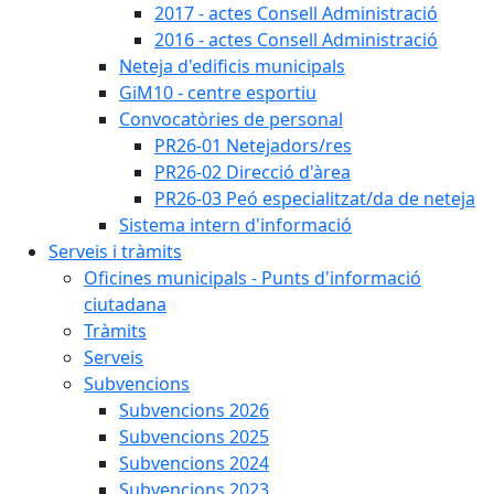
2017 - actes Consell Administració
2016 - actes Consell Administració
Neteja d'edificis municipals
GiM10 - centre esportiu
Convocatòries de personal
PR26-01 Netejadors/res
PR26-02 Direcció d'àrea
PR26-03 Peó especialitzat/da de neteja
Sistema intern d'informació
Serveis i tràmits
Oficines municipals - Punts d'informació
ciutadana
Tràmits
Serveis
Subvencions
Subvencions 2026
Subvencions 2025
Subvencions 2024
Subvencions 2023