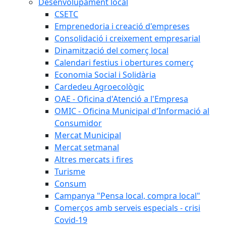
Desenvolupament local
CSETC
Emprenedoria i creació d'empreses
Consolidació i creixement empresarial
Dinamització del comerç local
Calendari festius i obertures comerç
Economia Social i Solidària
Cardedeu Agroecològic
OAE - Oficina d'Atenció a l'Empresa
OMIC - Oficina Municipal d'Informació al
Consumidor
Mercat Municipal
Mercat setmanal
Altres mercats i fires
Turisme
Consum
Campanya "Pensa local, compra local"
Comerços amb serveis especials - crisi
Covid-19