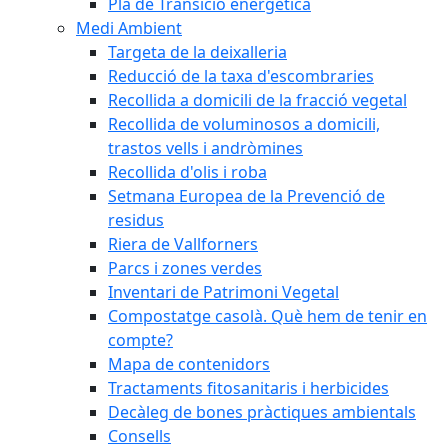
Pla de Transició energètica
Medi Ambient
Targeta de la deixalleria
Reducció de la taxa d'escombraries
Recollida a domicili de la fracció vegetal
Recollida de voluminosos a domicili,
trastos vells i andròmines
Recollida d'olis i roba
Setmana Europea de la Prevenció de
residus
Riera de Vallforners
Parcs i zones verdes
Inventari de Patrimoni Vegetal
Compostatge casolà. Què hem de tenir en
compte?
Mapa de contenidors
Tractaments fitosanitaris i herbicides
Decàleg de bones pràctiques ambientals
Consells