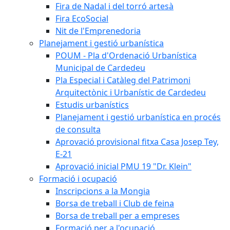
Fira de Nadal i del torró artesà
Fira EcoSocial
Nit de l'Emprenedoria
Planejament i gestió urbanística
POUM - Pla d'Ordenació Urbanística
Municipal de Cardedeu
Pla Especial i Catàleg del Patrimoni
Arquitectònic i Urbanístic de Cardedeu
Estudis urbanístics
Planejament i gestió urbanística en procés
de consulta
Aprovació provisional fitxa Casa Josep Tey,
E-21
Aprovació inicial PMU 19 "Dr. Klein"
Formació i ocupació
Inscripcions a la Mongia
Borsa de treball i Club de feina
Borsa de treball per a empreses
Formació per a l'ocupació