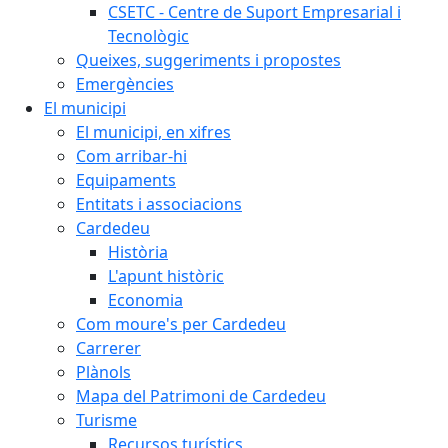
CSETC - Centre de Suport Empresarial i
Tecnològic
Queixes, suggeriments i propostes
Emergències
El municipi
El municipi, en xifres
Com arribar-hi
Equipaments
Entitats i associacions
Cardedeu
Història
L'apunt històric
Economia
Com moure's per Cardedeu
Carrerer
Plànols
Mapa del Patrimoni de Cardedeu
Turisme
Recursos turístics