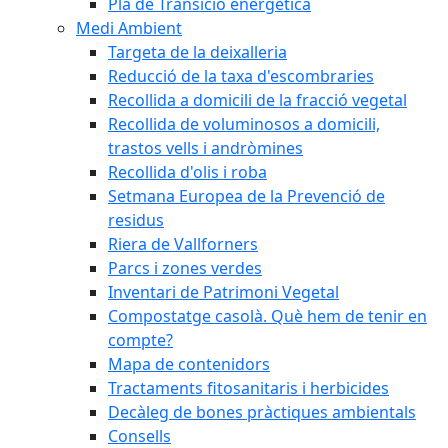
Pla de Transició energètica
Medi Ambient
Targeta de la deixalleria
Reducció de la taxa d'escombraries
Recollida a domicili de la fracció vegetal
Recollida de voluminosos a domicili,
trastos vells i andròmines
Recollida d'olis i roba
Setmana Europea de la Prevenció de
residus
Riera de Vallforners
Parcs i zones verdes
Inventari de Patrimoni Vegetal
Compostatge casolà. Què hem de tenir en
compte?
Mapa de contenidors
Tractaments fitosanitaris i herbicides
Decàleg de bones pràctiques ambientals
Consells