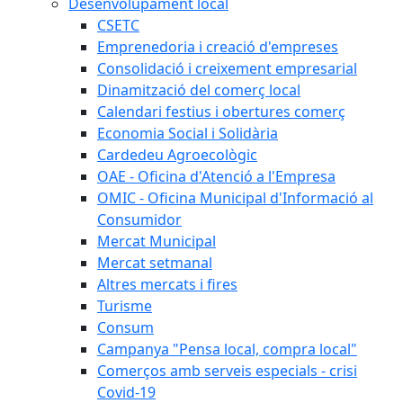
Desenvolupament local
CSETC
Emprenedoria i creació d'empreses
Consolidació i creixement empresarial
Dinamització del comerç local
Calendari festius i obertures comerç
Economia Social i Solidària
Cardedeu Agroecològic
OAE - Oficina d'Atenció a l'Empresa
OMIC - Oficina Municipal d'Informació al
Consumidor
Mercat Municipal
Mercat setmanal
Altres mercats i fires
Turisme
Consum
Campanya "Pensa local, compra local"
Comerços amb serveis especials - crisi
Covid-19