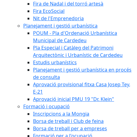
Fira de Nadal i del torró artesà
Fira EcoSocial
Nit de l'Emprenedoria
Planejament i gestió urbanística
POUM - Pla d'Ordenació Urbanística
Municipal de Cardedeu
Pla Especial i Catàleg del Patrimoni
Arquitectònic i Urbanístic de Cardedeu
Estudis urbanístics
Planejament i gestió urbanística en procés
de consulta
Aprovació provisional fitxa Casa Josep Tey,
E-21
Aprovació inicial PMU 19 "Dr. Klein"
Formació i ocupació
Inscripcions a la Mongia
Borsa de treball i Club de feina
Borsa de treball per a empreses
Formació per a l'ocupació