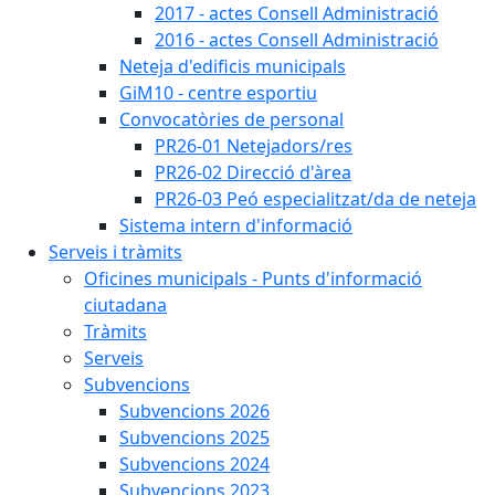
2017 - actes Consell Administració
2016 - actes Consell Administració
Neteja d'edificis municipals
GiM10 - centre esportiu
Convocatòries de personal
PR26-01 Netejadors/res
PR26-02 Direcció d'àrea
PR26-03 Peó especialitzat/da de neteja
Sistema intern d'informació
Serveis i tràmits
Oficines municipals - Punts d'informació
ciutadana
Tràmits
Serveis
Subvencions
Subvencions 2026
Subvencions 2025
Subvencions 2024
Subvencions 2023