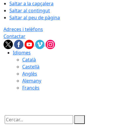
Saltar a la capçalera
Saltar al contingut
Saltar al peu de pàgina
Adreces i telèfons
Contactar
Idiomes
Català
Castellà
Anglès
Alemany
Francès
10.08.2026 | 07:06
Cercar: