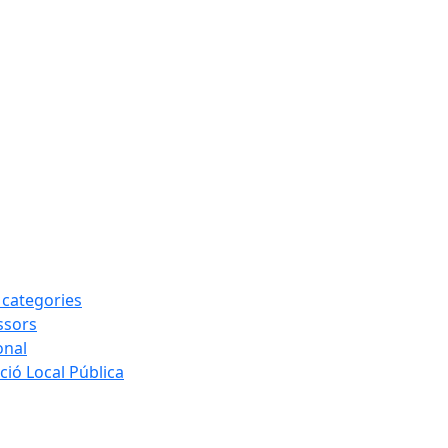
s categories
ssors
onal
ió Local Pública