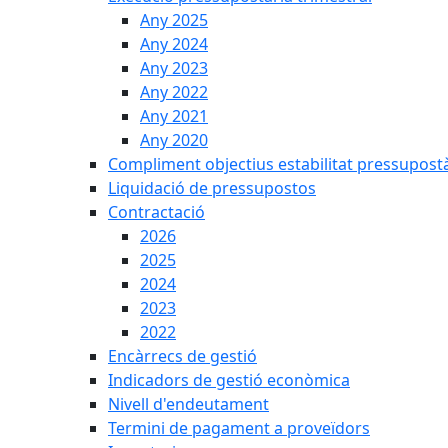
Any 2025
Any 2024
Any 2023
Any 2022
Any 2021
Any 2020
Compliment objectius estabilitat pressupost
Liquidació de pressupostos
Contractació
2026
2025
2024
2023
2022
Encàrrecs de gestió
Indicadors de gestió econòmica
Nivell d'endeutament
Termini de pagament a proveïdors