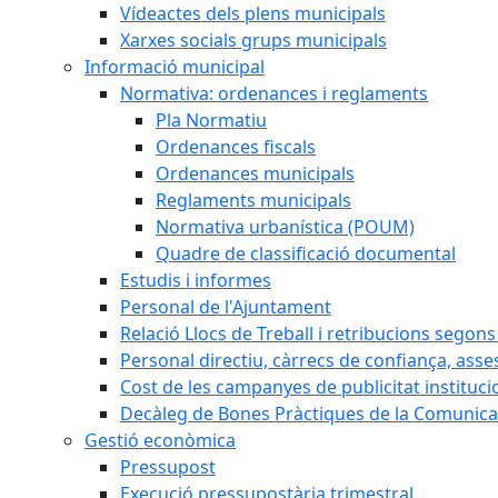
Vídeactes dels plens municipals
Xarxes socials grups municipals
Informació municipal
Normativa: ordenances i reglaments
Pla Normatiu
Ordenances fiscals
Ordenances municipals
Reglaments municipals
Normativa urbanística (POUM)
Quadre de classificació documental
Estudis i informes
Personal de l'Ajuntament
Relació Llocs de Treball i retribucions segon
Personal directiu, càrrecs de confiança, asse
Cost de les campanyes de publicitat instituci
Decàleg de Bones Pràctiques de la Comunicac
Gestió econòmica
Pressupost
Execució pressupostària trimestral