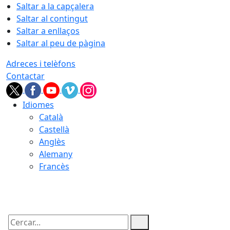
Saltar a la capçalera
Saltar al contingut
Saltar a enllaços
Saltar al peu de pàgina
Adreces i telèfons
Contactar
Idiomes
Català
Castellà
Anglès
Alemany
Francès
08.08.2026 | 19:28