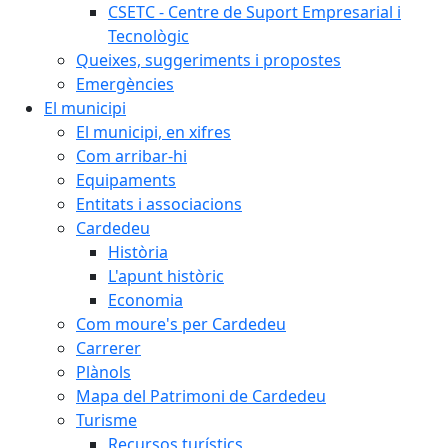
CSETC - Centre de Suport Empresarial i
Tecnològic
Queixes, suggeriments i propostes
Emergències
El municipi
El municipi, en xifres
Com arribar-hi
Equipaments
Entitats i associacions
Cardedeu
Història
L'apunt històric
Economia
Com moure's per Cardedeu
Carrerer
Plànols
Mapa del Patrimoni de Cardedeu
Turisme
Recursos turístics