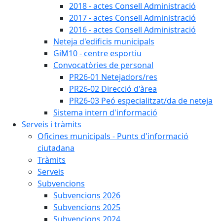
2018 - actes Consell Administració
2017 - actes Consell Administració
2016 - actes Consell Administració
Neteja d'edificis municipals
GiM10 - centre esportiu
Convocatòries de personal
PR26-01 Netejadors/res
PR26-02 Direcció d'àrea
PR26-03 Peó especialitzat/da de neteja
Sistema intern d'informació
Serveis i tràmits
Oficines municipals - Punts d'informació
ciutadana
Tràmits
Serveis
Subvencions
Subvencions 2026
Subvencions 2025
Subvencions 2024