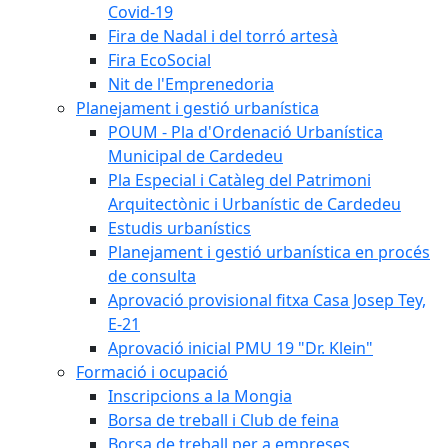
Covid-19
Fira de Nadal i del torró artesà
Fira EcoSocial
Nit de l'Emprenedoria
Planejament i gestió urbanística
POUM - Pla d'Ordenació Urbanística
Municipal de Cardedeu
Pla Especial i Catàleg del Patrimoni
Arquitectònic i Urbanístic de Cardedeu
Estudis urbanístics
Planejament i gestió urbanística en procés
de consulta
Aprovació provisional fitxa Casa Josep Tey,
E-21
Aprovació inicial PMU 19 "Dr. Klein"
Formació i ocupació
Inscripcions a la Mongia
Borsa de treball i Club de feina
Borsa de treball per a empreses