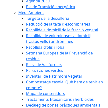
Agenda 2030
Pla de Transició energètica
Medi Ambient
Targeta de la deixalleria
Reducció de la taxa d'escombraries
Recollida a domicili de la fracció vegetal
Recollida de voluminosos a domicili,
trastos vells i andròmines
Recollida d'olis i roba
Setmana Europea de la Prevenció de
residus
Riera de Vallforners
Parcs i zones verdes
Inventari de Patrimoni Vegetal
Compostatge casolà. Què hem de tenir en
compte?
Mapa de contenidors
Tractaments fitosanitaris i herbicides
Decàleg de bones pràctiques ambientals