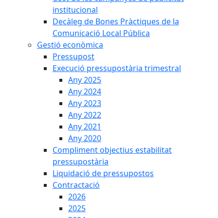
institucional
Decàleg de Bones Pràctiques de la
Comunicació Local Pública
Gestió econòmica
Pressupost
Execució pressupostària trimestral
Any 2025
Any 2024
Any 2023
Any 2022
Any 2021
Any 2020
Compliment objectius estabilitat
pressupostària
Liquidació de pressupostos
Contractació
2026
2025