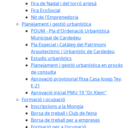
Fira de Nadal i del torró artesà
Fira EcoSocial
Nit de l'Emprenedoria
Planejament i gestió urbanística
POUM - Pla d'Ordenació Urbanística
Municipal de Cardedeu
Pla Especial i Catàleg del Patrimoni
Arquitectònic i Urbanístic de Cardedeu
Estudis urbanístics
Planejament i gestió urbanística en procés
de consulta
Aprovació provisional fitxa Casa Josep Tey,
E-21
Aprovació inicial PMU 19 "Dr. Klein"
Formació i ocupació
Inscripcions a la Mongia
Borsa de treball i Club de feina
Borsa de treball per a empreses
Formació per a l'ocupació