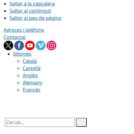
Saltar a la capçalera
Saltar al contingut
Saltar al peu de pàgina
Adreces i telèfons
Contactar
Idiomes
Català
Castellà
Anglès
Alemany
Francès
10.08.2026 | 12:30
Cercar: