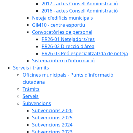
2017 - actes Consell Administració
2016 - actes Consell Administració
Neteja d'edificis municipals
GiM10 - centre esportiu
Convocatòries de personal
PR26-01 Netejadors/res
PR26-02 Direcció d'àrea
PR26-03 Peó especialitzat/da de neteja
Sistema intern d'informació
Serveis i tràmits
Oficines municipals - Punts d'informació
ciutadana
Tràmits
Serveis
Subvencions
Subvencions 2026
Subvencions 2025
Subvencions 2024
Subvencions 2023