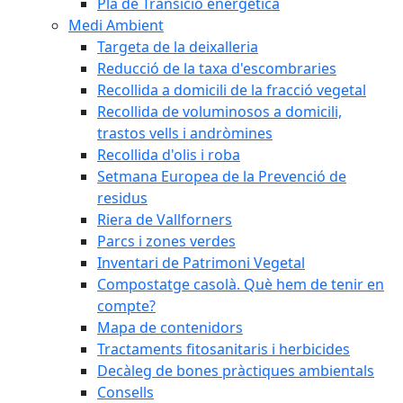
Pla de Transició energètica
Medi Ambient
Targeta de la deixalleria
Reducció de la taxa d'escombraries
Recollida a domicili de la fracció vegetal
Recollida de voluminosos a domicili,
trastos vells i andròmines
Recollida d'olis i roba
Setmana Europea de la Prevenció de
residus
Riera de Vallforners
Parcs i zones verdes
Inventari de Patrimoni Vegetal
Compostatge casolà. Què hem de tenir en
compte?
Mapa de contenidors
Tractaments fitosanitaris i herbicides
Decàleg de bones pràctiques ambientals
Consells