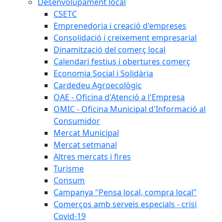
Desenvolupament local
CSETC
Emprenedoria i creació d'empreses
Consolidació i creixement empresarial
Dinamització del comerç local
Calendari festius i obertures comerç
Economia Social i Solidària
Cardedeu Agroecològic
OAE - Oficina d'Atenció a l'Empresa
OMIC - Oficina Municipal d'Informació al
Consumidor
Mercat Municipal
Mercat setmanal
Altres mercats i fires
Turisme
Consum
Campanya "Pensa local, compra local"
Comerços amb serveis especials - crisi
Covid-19