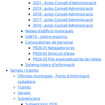
2021 - Actes Consell d'Administració
2019 - actes Consell Administració
2018 - actes Consell Administració
2017 - actes Consell Administració
2016 - actes Consell Administració
Neteja d'edificis municipals
GiM10 - centre esportiu
Convocatòries de personal
PR26-01 Netejadors/res
PR26-02 Direcció d'àrea
PR26-03 Peó especialitzat/da de neteja
Sistema intern d'informació
Serveis i tràmits
Oficines municipals - Punts d'informació
ciutadana
Tràmits
Serveis
Subvencions
Subvencions 2026