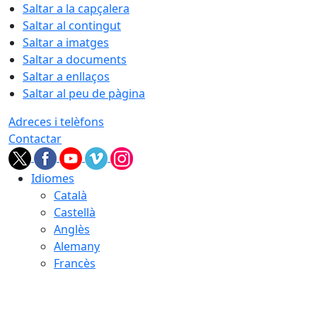
Saltar a la capçalera
Saltar al contingut
Saltar a imatges
Saltar a documents
Saltar a enllaços
Saltar al peu de pàgina
Adreces i telèfons
Contactar
Idiomes
Català
Castellà
Anglès
Alemany
Francès
08.08.2026 | 23:21