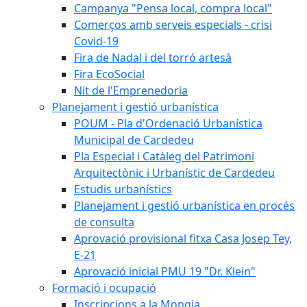
Campanya "Pensa local, compra local"
Comerços amb serveis especials - crisi
Covid-19
Fira de Nadal i del torró artesà
Fira EcoSocial
Nit de l'Emprenedoria
Planejament i gestió urbanística
POUM - Pla d'Ordenació Urbanística
Municipal de Cardedeu
Pla Especial i Catàleg del Patrimoni
Arquitectònic i Urbanístic de Cardedeu
Estudis urbanístics
Planejament i gestió urbanística en procés
de consulta
Aprovació provisional fitxa Casa Josep Tey,
E-21
Aprovació inicial PMU 19 "Dr. Klein"
Formació i ocupació
Inscripcions a la Mongia