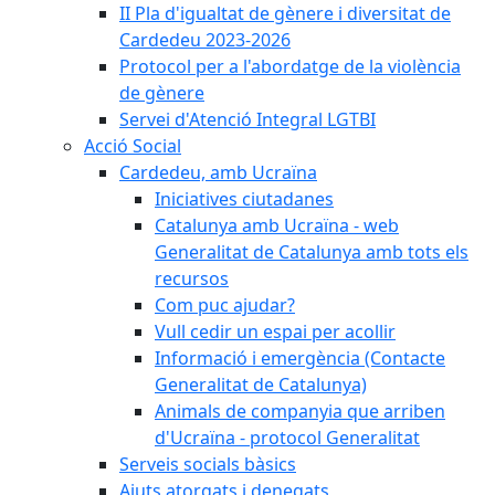
II Pla d'igualtat de gènere i diversitat de
Cardedeu 2023-2026
Protocol per a l'abordatge de la violència
de gènere
Servei d'Atenció Integral LGTBI
Acció Social
Cardedeu, amb Ucraïna
Iniciatives ciutadanes
Catalunya amb Ucraïna - web
Generalitat de Catalunya amb tots els
recursos
Com puc ajudar?
Vull cedir un espai per acollir
Informació i emergència (Contacte
Generalitat de Catalunya)
Animals de companyia que arriben
d'Ucraïna - protocol Generalitat
Serveis socials bàsics
Ajuts atorgats i denegats