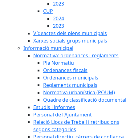
2023
CUP
2024
2023
Vídeactes dels plens municipals
Xarxes socials grups municipals
Informació municipal
Normativa: ordenances i reglaments
Pla Normatiu
Ordenances fiscals
Ordenances municipals
Reglaments municipals
Normativa urbanística (POUM)
Quadre de classificació documental
Estudis i informes
Personal de l'Ajuntament
Relació Llocs de Treball i retribucions
segons categories
Personal directiu, càrrecs de confiança,